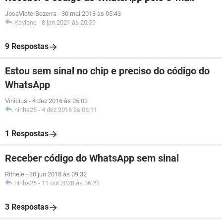
JoseVictorBezerra
-
30 mai 2018 às 05:43
Kaylane
-
8 jan 2021 às 20:59
9 Respostas
Estou sem sinal no chip e preciso do código do
WhatsApp
Vinicius
-
4 dez 2016 às 05:03
ninha25
-
4 dez 2016 às 06:11
1 Respostas
Receber código do WhatsApp sem sinal
Rithele
-
30 jun 2018 às 09:32
ninha25
-
11 out 2020 às 06:22
3 Respostas