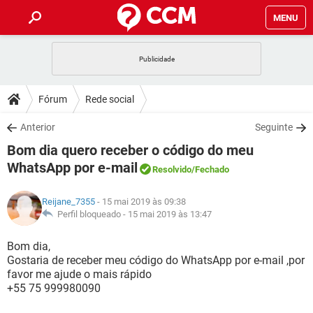
MENU
INÍCIO
JOGOS
WHATSAPP
DICAS
Fórum
Rede social
CELULAR
FACEBOOK
JOGOS
WHATSAPP
DOWNLOADS
Anterior
Seguinte
OUTLOOK
EXCEL
CELULAR
FACEBOOK
Bom dia quero receber o código do meu
INSTAGRAM
JOGOS
GMAIL
WHATSAPP
FÓRUM
OUTLOOK
EXCEL
WhatsApp por e-mail
Resolvido
/Fechado
GUIA DE COMPRAS
CELULAR
FACEBOOK
INSTAGRAM
JOGOS
GMAIL
WHATSAPP
GLOSSÁRIO
OUTLOOK
EXCEL
Reijane_7355
- 15 mai 2019 às 09:38
GUIA DE COMPRAS
CELULAR
FACEBOOK
Perfil bloqueado -
15 mai 2019 às 13:47
INSTAGRAM
JOGOS
GMAIL
WHATSAPP
OUTLOOK
EXCEL
Bom dia,
GUIA DE COMPRAS
CELULAR
FACEBOOK
INSTAGRAM
GMAIL
Gostaria de receber meu código do WhatsApp por e-mail ,por
OUTLOOK
EXCEL
favor me ajude o mais rápido
GUIA DE COMPRAS
+55 75 999980090
INSTAGRAM
GMAIL