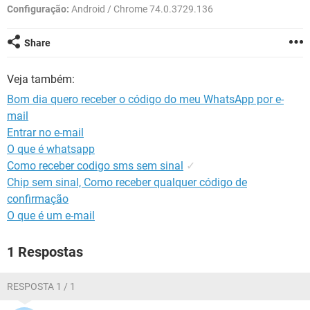
GUIA DE COMPRAS
Configuração:
Android / Chrome 74.0.3729.136
Share
Veja também:
Bom dia quero receber o código do meu WhatsApp por e-
mail
Entrar no e-mail
O que é whatsapp
Como receber codigo sms sem sinal
✓
Chip sem sinal, Como receber qualquer código de
confirmação
O que é um e-mail
1 Respostas
RESPOSTA 1 / 1