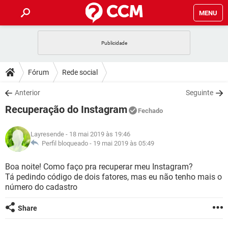
MENU
INÍCIO
JOGOS
WHATSAPP
DICAS
Fórum
Rede social
CELULAR
FACEBOOK
JOGOS
WHATSAPP
DOWNLOADS
Anterior
Seguinte
OUTLOOK
EXCEL
CELULAR
FACEBOOK
Recuperação do Instagram
INSTAGRAM
JOGOS
GMAIL
WHATSAPP
Fechado
FÓRUM
OUTLOOK
EXCEL
GUIA DE COMPRAS
CELULAR
FACEBOOK
Layresende
- 18 mai 2019 às 19:46
INSTAGRAM
JOGOS
GMAIL
WHATSAPP
GLOSSÁRIO
Perfil bloqueado -
19 mai 2019 às 05:49
OUTLOOK
EXCEL
GUIA DE COMPRAS
CELULAR
FACEBOOK
INSTAGRAM
JOGOS
GMAIL
WHATSAPP
Boa noite! Como faço pra recuperar meu Instagram?
OUTLOOK
EXCEL
Tá pedindo código de dois fatores, mas eu não tenho mais o
GUIA DE COMPRAS
CELULAR
FACEBOOK
número do cadastro
INSTAGRAM
GMAIL
OUTLOOK
EXCEL
GUIA DE COMPRAS
Share
INSTAGRAM
GMAIL