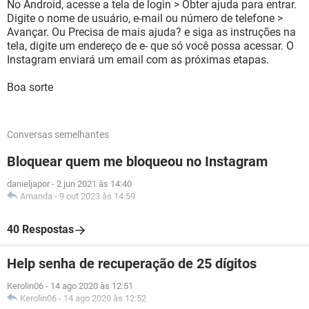
No Android, acesse a tela de login > Obter ajuda para entrar.
Digite o nome de usuário, e-mail ou número de telefone >
Avançar. Ou Precisa de mais ajuda? e siga as instruções na
tela, digite um endereço de e- que só você possa acessar. O
Instagram enviará um email com as próximas etapas.
Boa sorte
Conversas semelhantes
Bloquear quem me bloqueou no Instagram
danieljapor
-
2 jun 2021 às 14:40
Amanda
-
9 out 2023 às 14:59
40 Respostas
Help senha de recuperação de 25 dígitos
Kerolin06
-
14 ago 2020 às 12:51
Kerolin06
-
14 ago 2020 às 12:52