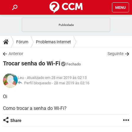
MENU
INÍCIO
JOGOS
WHATSAPP
DICAS
Fórum
Problemas Internet
CELULAR
FACEBOOK
JOGOS
WHATSAPP
DOWNLOADS
Anterior
Seguinte
OUTLOOK
EXCEL
CELULAR
FACEBOOK
Trocar senha do Wi-Fi
INSTAGRAM
JOGOS
GMAIL
WHATSAPP
Fechado
FÓRUM
OUTLOOK
EXCEL
GUIA DE COMPRAS
CELULAR
FACEBOOK
Leu
- Atualizado em 28 mai 2019 às 02:13
INSTAGRAM
JOGOS
GMAIL
WHATSAPP
GLOSSÁRIO
Perfil bloqueado -
28 mai 2019 às 02:16
OUTLOOK
EXCEL
GUIA DE COMPRAS
CELULAR
FACEBOOK
INSTAGRAM
JOGOS
GMAIL
WHATSAPP
Oi
OUTLOOK
EXCEL
GUIA DE COMPRAS
CELULAR
FACEBOOK
Como trocar a senha do Wi-Fi?
INSTAGRAM
GMAIL
OUTLOOK
EXCEL
GUIA DE COMPRAS
Share
INSTAGRAM
GMAIL