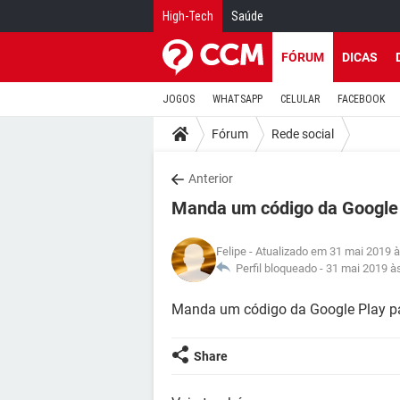
High-Tech
Saúde
FÓRUM
DICAS
JOGOS
WHATSAPP
CELULAR
FACEBOOK
Fórum
Rede social
Anterior
Manda um código da Google
Felipe
- Atualizado em 31 mai 2019 à
Perfil bloqueado -
31 mai 2019 à
Manda um código da Google Play p
Share