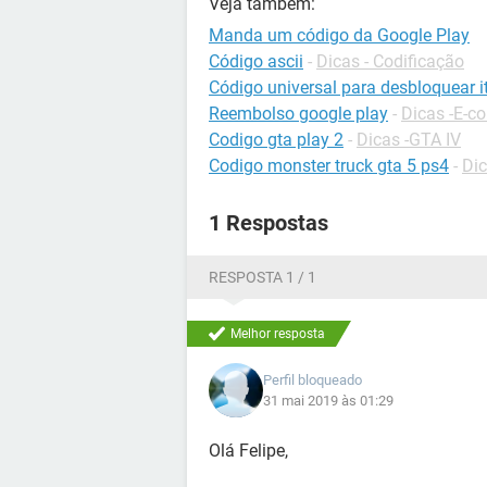
Veja também:
Manda um código da Google Play
Código ascii
-
Dicas - Codificação
Código universal para desbloquear it
Reembolso google play
-
Dicas -E-
Codigo gta play 2
-
Dicas -GTA IV
Codigo monster truck gta 5 ps4
-
Dic
1 Respostas
RESPOSTA 1 / 1
Melhor resposta
Perfil bloqueado
31 mai 2019 às 01:29
Olá Felipe,