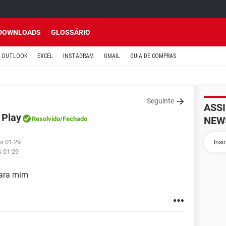
DOWNLOADS
GLOSSÁRIO
OUTLOOK
EXCEL
INSTAGRAM
GMAIL
GUIA DE COMPRAS
Seguinte
ASS
 Play
NEW
Resolvido
/Fechado
s 01:29
s 01:29
ara mim