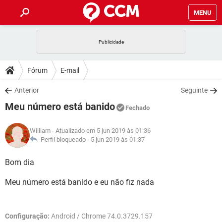
MENU
INÍCIO
JOGOS
WHATSAPP
DICAS
Fórum
E-mail
CELULAR
FACEBOOK
JOGOS
WHATSAPP
DOWNLOADS
Anterior
Seguinte
OUTLOOK
EXCEL
CELULAR
FACEBOOK
Meu número está banido
INSTAGRAM
JOGOS
GMAIL
WHATSAPP
Fechado
FÓRUM
OUTLOOK
EXCEL
GUIA DE COMPRAS
CELULAR
FACEBOOK
William
- Atualizado em 5 jun 2019 às 01:36
INSTAGRAM
JOGOS
GMAIL
WHATSAPP
GLOSSÁRIO
Perfil bloqueado -
5 jun 2019 às 01:37
OUTLOOK
EXCEL
GUIA DE COMPRAS
CELULAR
FACEBOOK
INSTAGRAM
JOGOS
GMAIL
WHATSAPP
Bom dia
OUTLOOK
EXCEL
GUIA DE COMPRAS
CELULAR
FACEBOOK
Meu número está banido e eu não fiz nada
INSTAGRAM
GMAIL
OUTLOOK
EXCEL
GUIA DE COMPRAS
INSTAGRAM
GMAIL
Configuração:
Android / Chrome 74.0.3729.157