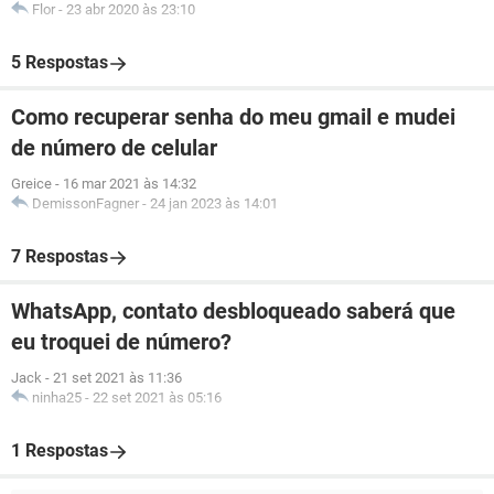
Flor
-
23 abr 2020 às 23:10
5 Respostas
Como recuperar senha do meu gmail e mudei
de número de celular
Greice
-
16 mar 2021 às 14:32
DemissonFagner
-
24 jan 2023 às 14:01
7 Respostas
WhatsApp, contato desbloqueado saberá que
eu troquei de número?
Jack
-
21 set 2021 às 11:36
ninha25
-
22 set 2021 às 05:16
1 Respostas