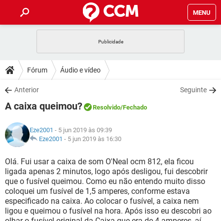
MENU
INÍCIO
JOGOS
WHATSAPP
DICAS
Fórum
Áudio e vídeo
CELULAR
FACEBOOK
JOGOS
WHATSAPP
DOWNLOADS
Anterior
Seguinte
OUTLOOK
EXCEL
CELULAR
FACEBOOK
A caixa queimou?
INSTAGRAM
JOGOS
GMAIL
WHATSAPP
Resolvido
/Fechado
FÓRUM
OUTLOOK
EXCEL
GUIA DE COMPRAS
CELULAR
FACEBOOK
Eze2001
- 5 jun 2019 às 09:39
INSTAGRAM
JOGOS
GMAIL
WHATSAPP
GLOSSÁRIO
Eze2001
-
5 jun 2019 às 16:30
OUTLOOK
EXCEL
GUIA DE COMPRAS
CELULAR
FACEBOOK
INSTAGRAM
JOGOS
GMAIL
WHATSAPP
Olá. Fui usar a caixa de som O'Neal ocm 812, ela ficou
OUTLOOK
EXCEL
ligada apenas 2 minutos, logo após desligou, fui descobrir
GUIA DE COMPRAS
CELULAR
FACEBOOK
que o fusível queimou. Como eu não entendo muito disso
INSTAGRAM
GMAIL
coloquei um fusível de 1,5 amperes, conforme estava
OUTLOOK
EXCEL
GUIA DE COMPRAS
especificado na caixa. Ao colocar o fusível, a caixa nem
INSTAGRAM
GMAIL
ligou e queimou o fusível na hora. Após isso eu descobri ao
olhar o fusível original da Caixa que era de 4 amperes, aí