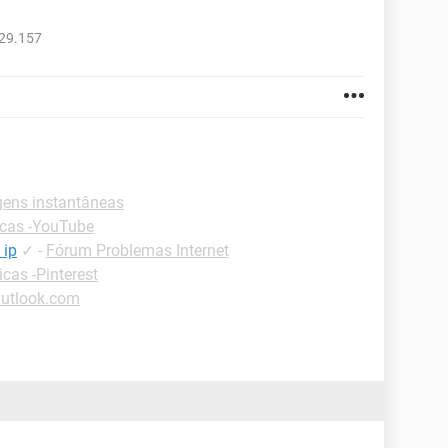
729.157
ens instantâneas
cas -YouTube
 ip
✓
-
Fórum Problemas Internet
icas -Pinterest
Outlook.com