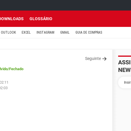
DOWNLOADS
GLOSSÁRIO
OUTLOOK
EXCEL
INSTAGRAM
GMAIL
GUIA DE COMPRAS
Seguinte
ASS
NEW
lvido
/Fechado
 02:11
02:03