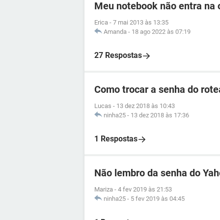
Meu notebook não entra na o
Erica
-
7 mai 2013 às 13:35
Amanda
-
18 ago 2022 às 07:19
27 Respostas
Como trocar a senha do rotea
Lucas
-
13 dez 2018 às 10:43
ninha25
-
13 dez 2018 às 17:36
1 Respostas
Não lembro da senha do Ya
Mariza
-
4 fev 2019 às 21:53
ninha25
-
5 fev 2019 às 04:45