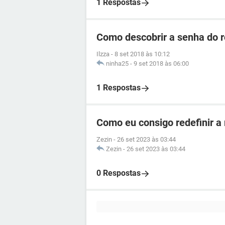
1 Respostas
Como descobrir a senha do 
Ilzza
-
8 set 2018 às 10:12
ninha25
-
9 set 2018 às 06:00
1 Respostas
Como eu consigo redefinir a
Zezin
-
26 set 2023 às 03:44
Zezin
-
26 set 2023 às 03:44
0 Respostas