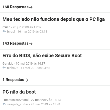
160 Respostas
Meu teclado não funciona depois que o PC liga
mush
-
20 jun 2009 às 17:37
Israel
-
16 mar 2019 às 03:18
143 Respostas
Erro do BIOS, não exibe Secure Boot
Geraldo
-
10 mai 2019 às 16:37
ninha25
-
11 mai 2019 às 04:53
1 Respostas
PC não da boot
EmersonDoAmaral
-
27 mar 2019 às 18:13
seagate_surfer
-
28 mar 2019 às 13:41