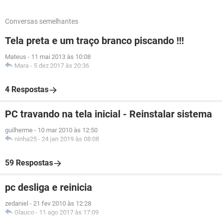
Conversas semelhantes
Tela preta e um traço branco piscando !!!
Mateus
-
11 mai 2013 às 10:08
Mara
-
5 dez 2017 às 20:36
4 Respostas
PC travando na tela inicial - Reinstalar sistema
guilherme
-
10 mar 2010 às 12:50
ninha25
-
24 jan 2019 às 08:08
59 Respostas
pc desliga e reinicia
zedaniel
-
21 fev 2010 às 12:28
Glauco
-
11 ago 2017 às 17:09