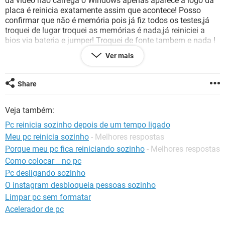
da vídeo não carrega o Windows apenas aparece a logo da
GUIA DE COMPRAS
placa é reinicia exatamente assim que acontece! Posso
confirmar que não é memória pois já fiz todos os testes,já
troquei de lugar troquei as memórias é nada,já reiniciei a
bios via bateria e jumper! Troquei de fonte tambem e nada !
A principio pensei que era fonte pois a que eu usava não
Ver mais
estava rodando o cooler ! (Ah.. Quando eu usava a fonte que
não rodava o cooler o PC ao invés de reinicia ele desligava é
ligava nessa que eu tenho parece que nenhum hardware
Share
desliga só reinicia o software o led indicador que fala se o
pc t ligado ou nn continua ligado é os cooler também porém
Veja também:
reinicia! Parece que a placa começa tudo de novo o boot ) ja
troquei também o HD troquei de sistema operacional
Pc reinicia sozinho depois de um tempo ligado
formatei é nd ! Só pode ser a placa ou o processador
Meu pc reinicia sozinho
- Melhores respostas
Porque meu pc fica reiniciando sozinho
- Melhores respostas
Intel Pentium de 1.60 ghz (não lembro o modelo)
Placa mãe positivo n1964
Como colocar _ no pc
2.5 gb de ram
Pc desligando sozinho
HD Samsung 500 GB
O instagram desbloqueia pessoas sozinho
Vídeo onboard do processador
Limpar pc sem formatar
Acelerador de pc
Configuração:
Android / Chrome 75.0.3770.89