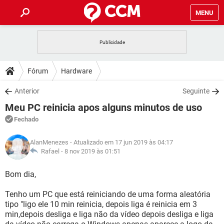
MENU
INÍCIO
JOGOS
WHATSAPP
DICAS
Fórum
Hardware
CELULAR
FACEBOOK
JOGOS
WHATSAPP
DOWNLOADS
Anterior
Seguinte
OUTLOOK
EXCEL
CELULAR
FACEBOOK
Meu PC reinicia apos alguns minutos de uso
INSTAGRAM
JOGOS
GMAIL
WHATSAPP
FÓRUM
OUTLOOK
EXCEL
Fechado
GUIA DE COMPRAS
CELULAR
FACEBOOK
INSTAGRAM
JOGOS
GMAIL
WHATSAPP
GLOSSÁRIO
OUTLOOK
AlanMenezes
- Atualizado em 17 jun 2019 às 04:17
EXCEL
GUIA DE COMPRAS
CELULAR
FACEBOOK
Rafael -
8 nov 2019 às 01:51
INSTAGRAM
JOGOS
GMAIL
WHATSAPP
OUTLOOK
EXCEL
Bom dia,
GUIA DE COMPRAS
CELULAR
FACEBOOK
INSTAGRAM
GMAIL
Tenho um PC que está reiniciando de uma forma aleatória
OUTLOOK
EXCEL
GUIA DE COMPRAS
tipo "ligo ele 10 min reinicia, depois liga é reinicia em 3
INSTAGRAM
GMAIL
min,depois desliga e liga não da vídeo depois desliga e liga