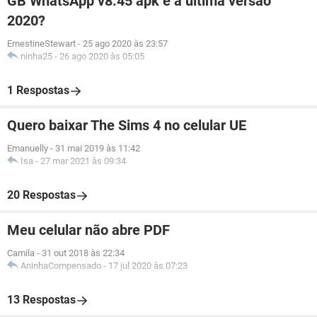
GB WhatsApp v8.45 apk é a última versão
2020?
ErnestineStewart
-
25 ago 2020 às 23:57
ninha25
-
26 ago 2020 às 05:05
1 Respostas
Quero baixar The Sims 4 no celular UE
Emanuelly
-
31 mai 2019 às 11:42
Isa
-
27 mar 2021 às 09:34
20 Respostas
Meu celular não abre PDF
Camila
-
31 out 2018 às 22:34
AninhaCompensado
-
17 jul 2020 às 07:23
13 Respostas