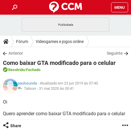
MENU
INÍCIO
JOGOS
WHATSAPP
DICAS
Fórum
Videogames e jogos online
CELULAR
FACEBOOK
JOGOS
WHATSAPP
DOWNLOADS
Anterior
Seguinte
OUTLOOK
EXCEL
CELULAR
FACEBOOK
Como baixar GTA modificado para o celular
INSTAGRAM
JOGOS
GMAIL
WHATSAPP
FÓRUM
OUTLOOK
EXCEL
Resolvido
/Fechado
GUIA DE COMPRAS
CELULAR
FACEBOOK
INSTAGRAM
JOGOS
GMAIL
WHATSAPP
GLOSSÁRIO
OUTLOOK
paulosunda
- Atualizado em 23 jun 2019 às 07:40
EXCEL
GUIA DE COMPRAS
CELULAR
FACEBOOK
Talison -
31 mai 2020 às 00:41
INSTAGRAM
JOGOS
GMAIL
WHATSAPP
OUTLOOK
EXCEL
Oi
GUIA DE COMPRAS
CELULAR
FACEBOOK
INSTAGRAM
GMAIL
Quero aprender como baixar GTA modificado para o celular
OUTLOOK
EXCEL
GUIA DE COMPRAS
INSTAGRAM
GMAIL
Share