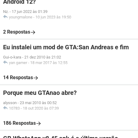
Android 12?
Nz.
-
17 jun 2022 às 01:39
youngmalone
-
10 jun 2023 às 19:50
2 Respostas
Eu instalei um mod de GTA:San Andreas e fim
Gui-o-kara
-
21 dez 2010 às 21:02
yan gamer
-
18 mar 2017 às 12:55
14 Respostas
Porque meu GTAnao abre?
alysson
-
23 mai 2010 às 00:52
10783
-
18 out 2020 às 07:39
186 Respostas