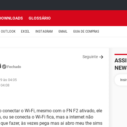
DOWNLOADS
GLOSSÁRIO
OUTLOOK
EXCEL
INSTAGRAM
GMAIL
GUIA DE COMPRAS
Seguinte
ASS
i
NEW
Fechado
19 às 04:05
 04:08
conectar o Wi-Fi, mesmo com o FN F2 ativado, ele
 ou se conecta o Wi-Fi fica, mas a internet não
 o que fazer, às vezes pega mas ai abro meu the sims