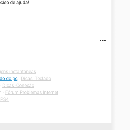
eciso de ajuda!
ens instantâneas
ado do pc
-
Dicas -Teclado
-
Dicas -Conexão
✓
-
Fórum Problemas Internet
-PS4