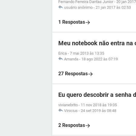
Fernando Ferreira Dantas Junior
-
20 jan 2017
usuário anônimo
-
21 jan 2017 às 02:53
1 Respostas
Meu notebook não entra na o
Erica
-
7 mai 2013 às 13:35
Amanda
-
18 ago 2022 às 07:19
27 Respostas
Eu quero descobrir a senha d
vivianebrito
-
11 nov 2018 às 19:05
Vinicius
-
24 set 2019 às 08:48
2 Respostas