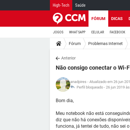
High-Tech
Saúde
FÓRUM
DICAS
JOGOS
WHATSAPP
CELULAR
FACEBOOK
Fórum
Problemas Internet
Anterior
Não consigo conectar o Wi-F
anadpires
- Atualizado em 26 jun 20
Perfil bloqueado -
26 jun 2019 às
Bom dia,
Meu notebook não está conseguindo 
diz que não há conexões disponíveis,
funciona, já tentei de tudo, não sei