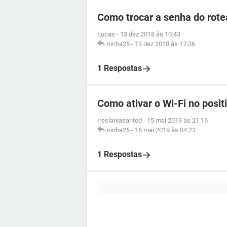
Como trocar a senha do rotea
Lucas
-
13 dez 2018 às 10:43
ninha25
-
13 dez 2018 às 17:36
1 Respostas
Como ativar o Wi-Fi no posi
Ireslaniasantod
-
15 mai 2019 às 21:16
ninha25
-
16 mai 2019 às 04:23
1 Respostas