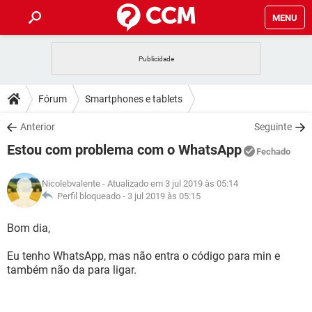
MENU
INÍCIO
JOGOS
WHATSAPP
DICAS
Fórum
Smartphones e tablets
CELULAR
FACEBOOK
JOGOS
WHATSAPP
DOWNLOADS
Anterior
Seguinte
OUTLOOK
EXCEL
CELULAR
FACEBOOK
Estou com problema com o WhatsApp
INSTAGRAM
JOGOS
GMAIL
WHATSAPP
Fechado
FÓRUM
OUTLOOK
EXCEL
GUIA DE COMPRAS
CELULAR
FACEBOOK
Nicolebvalente
- Atualizado em 3 jul 2019 às 05:14
INSTAGRAM
JOGOS
GMAIL
WHATSAPP
GLOSSÁRIO
Perfil bloqueado -
3 jul 2019 às 05:15
OUTLOOK
EXCEL
GUIA DE COMPRAS
CELULAR
FACEBOOK
INSTAGRAM
JOGOS
GMAIL
WHATSAPP
Bom dia,
OUTLOOK
EXCEL
GUIA DE COMPRAS
CELULAR
FACEBOOK
Eu tenho WhatsApp, mas não entra o código para min e
INSTAGRAM
GMAIL
também não da para ligar.
OUTLOOK
EXCEL
GUIA DE COMPRAS
INSTAGRAM
GMAIL