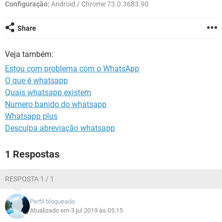
GUIA DE COMPRAS
Configuração:
Android / Chrome 73.0.3683.90
Share
Veja também:
Estou com problema com o WhatsApp
O que é whatsapp
Quais whatsapp existem
Numero banido do whatsapp
Whatsapp plus
Desculpa abreviação whatsapp
1 Respostas
RESPOSTA 1 / 1
Perfil bloqueado
Atualizado em 3 jul 2019 às 05:15