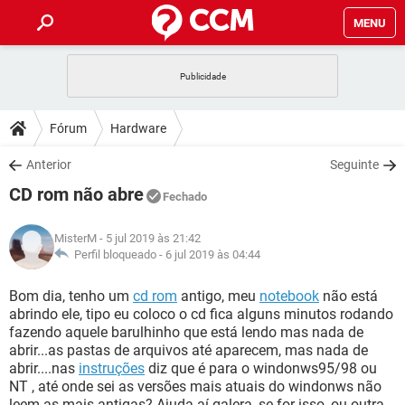
MENU
INÍCIO
JOGOS
WHATSAPP
DICAS
Fórum
Hardware
CELULAR
FACEBOOK
JOGOS
WHATSAPP
DOWNLOADS
Anterior
Seguinte
OUTLOOK
EXCEL
CELULAR
FACEBOOK
CD rom não abre
INSTAGRAM
JOGOS
GMAIL
WHATSAPP
Fechado
FÓRUM
OUTLOOK
EXCEL
GUIA DE COMPRAS
CELULAR
FACEBOOK
MisterM
- 5 jul 2019 às 21:42
INSTAGRAM
JOGOS
GMAIL
WHATSAPP
GLOSSÁRIO
Perfil bloqueado -
6 jul 2019 às 04:44
OUTLOOK
EXCEL
GUIA DE COMPRAS
CELULAR
FACEBOOK
INSTAGRAM
JOGOS
GMAIL
WHATSAPP
Bom dia, tenho um
cd rom
antigo, meu
notebook
não está
OUTLOOK
EXCEL
abrindo ele, tipo eu coloco o cd fica alguns minutos rodando
GUIA DE COMPRAS
CELULAR
FACEBOOK
fazendo aquele barulhinho que está lendo mas nada de
INSTAGRAM
GMAIL
abrir...as pastas de arquivos até aparecem, mas nada de
OUTLOOK
EXCEL
GUIA DE COMPRAS
abrir....nas
instruções
diz que é para o windonws95/98 ou
INSTAGRAM
GMAIL
NT , até onde sei as versões mais atuais do windonws não
leem as mais antigas? Ajuda aí galera, se for isso, ou outra