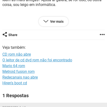
GUIA DE COMPRAS
coisa, sou leigo em informática.
Ver mais
Configuração:
Windows / Chrome 75.0.3770.100
Share
Veja também:
CD rom não abre
O leitor de cd dvd rom não foi encontrado
Mario 64 rom
Metroid fusion rom
Redecanais nao abre
Hiren's boot cd
1 Respostas