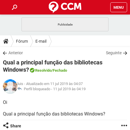
MENU
INÍCIO
JOGOS
WHATSAPP
DICAS
Fórum
E-mail
CELULAR
FACEBOOK
JOGOS
WHATSAPP
DOWNLOADS
Anterior
Seguinte
OUTLOOK
EXCEL
CELULAR
FACEBOOK
Qual a principal função das bibliotecas
INSTAGRAM
JOGOS
GMAIL
WHATSAPP
FÓRUM
OUTLOOK
EXCEL
Windows?
Resolvido
/Fechado
GUIA DE COMPRAS
CELULAR
FACEBOOK
INSTAGRAM
JOGOS
GMAIL
WHATSAPP
GLOSSÁRIO
OUTLOOK
EXCEL
luis
- Atualizado em 11 jul 2019 às 04:07
GUIA DE COMPRAS
CELULAR
FACEBOOK
Perfil bloqueado -
11 jul 2019 às 04:19
INSTAGRAM
JOGOS
GMAIL
WHATSAPP
OUTLOOK
EXCEL
Oi
GUIA DE COMPRAS
CELULAR
FACEBOOK
INSTAGRAM
GMAIL
OUTLOOK
EXCEL
Qual a principal função das bibliotecas Windows?
GUIA DE COMPRAS
INSTAGRAM
GMAIL
Share