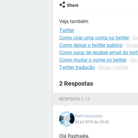
Share
Veja também:
Twitter
Como criar uma conta no twitter
-
Di
Como deixar o twitter publico
-
Dicas
Como parar de receber email do twit
Como mudar o nome no twitter
-
Dic
Twitter tradução
-
Dicas -Twitter
2 Respostas
RESPOSTA 1 / 2
Perfil bloqueado
30 jul 2019 às 05:02
Olá Raphaela,