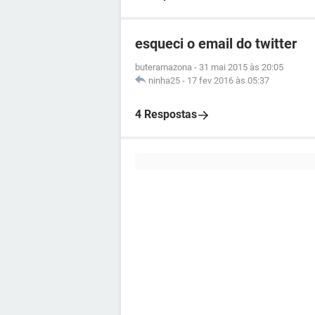
esqueci o email do twitter
buteramazona
-
31 mai 2015 às 20:05
ninha25
-
17 fev 2016 às 05:37
4 Respostas