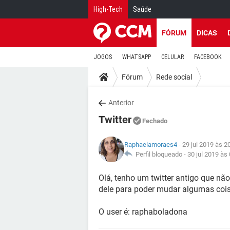
High-Tech
Saúde
FÓRUM
DICAS
JOGOS
WHATSAPP
CELULAR
FACEBOOK
Fórum
Rede social
Anterior
Twitter
Fechado
Raphaelamoraes4
- 29 jul 2019 às 2
Perfil bloqueado -
30 jul 2019 às
Olá, tenho um twitter antigo que não
dele para poder mudar algumas cois
O user é: raphaboladona