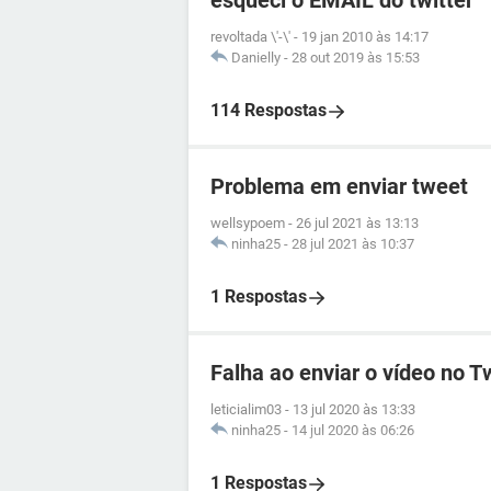
esqueci o EMAIL do twitter
revoltada \'-\'
-
19 jan 2010 às 14:17
Danielly
-
28 out 2019 às 15:53
114 Respostas
Problema em enviar tweet
wellsypoem
-
26 jul 2021 às 13:13
ninha25
-
28 jul 2021 às 10:37
1 Respostas
Falha ao enviar o vídeo no Tw
leticialim03
-
13 jul 2020 às 13:33
ninha25
-
14 jul 2020 às 06:26
1 Respostas