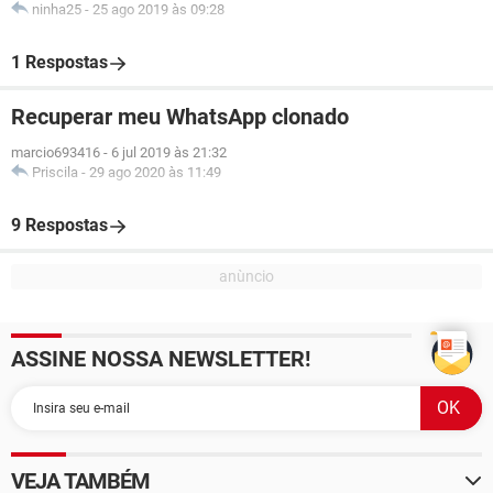
ninha25
-
25 ago 2019 às 09:28
1 Respostas
Recuperar meu WhatsApp clonado
marcio693416
-
6 jul 2019 às 21:32
Priscila
-
29 ago 2020 às 11:49
9 Respostas
ASSINE NOSSA NEWSLETTER!
VEJA TAMBÉM