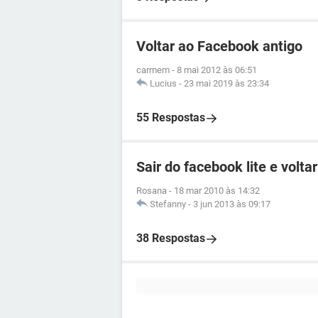
Voltar ao Facebook antigo
carmem
-
8 mai 2012 às 06:51
Lucius
-
23 mai 2019 às 23:34
55 Respostas
Sair do facebook lite e volta
Rosana
-
18 mar 2010 às 14:32
Stefanny
-
3 jun 2013 às 09:17
38 Respostas