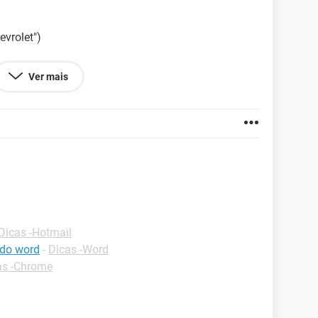
evrolet")
Ver mais
Dicas -Hotmail
 do word
-
Dicas -Word
as -Chrome