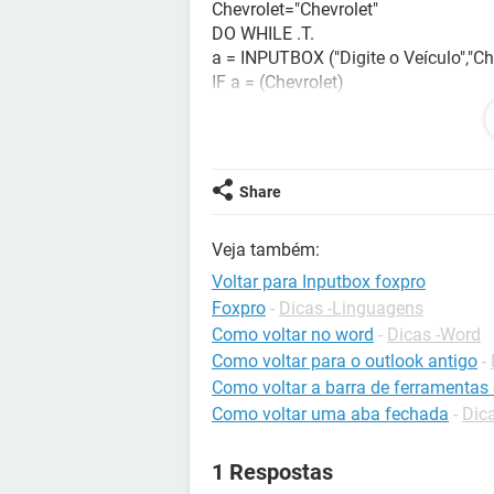
Chevrolet="Chevrolet"
DO WHILE .T.
a = INPUTBOX ("Digite o Veículo","Ch
IF a = (Chevrolet)
MESSAGEBOX ('Veículo Correto!')
CANCEL
ENDIF
ENDDO
Share
Veja também:
Voltar para Inputbox foxpro
Foxpro
-
Dicas -Linguagens
Como voltar no word
-
Dicas -Word
Como voltar para o outlook antigo
-
Como voltar a barra de ferramentas
Como voltar uma aba fechada
-
Dic
1 Respostas