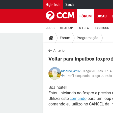
High-Tech
Saúde
FÓRUM
DICAS
JOGOS
WHATSAPP
CELULAR
FACEBOOK
Fórum
Programação
Anterior
Voltar para Inputbox foxpro
Ricardo_4232
- 3 ago 2019 às 00:14
Perfil bloqueado -
4 ago 2019 às
Boa noite!!
Estou iniciando no foxpro e preciso 
Utilizei este
comando
para um loop c
comando eu utilizo no CANCEL da I