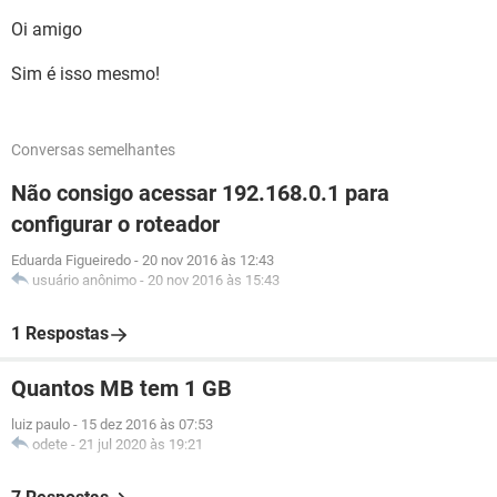
Oi amigo
Sim é isso mesmo!
Conversas semelhantes
Não consigo acessar 192.168.0.1 para
configurar o roteador
Eduarda Figueiredo
-
20 nov 2016 às 12:43
usuário anônimo
-
20 nov 2016 às 15:43
1 Respostas
Quantos MB tem 1 GB
luiz paulo
-
15 dez 2016 às 07:53
odete
-
21 jul 2020 às 19:21