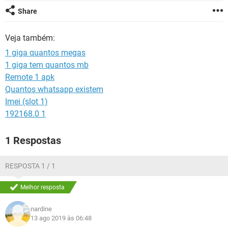
GUIA DE COMPRAS
Share
Veja também:
1 giga quantos megas
1 giga tem quantos mb
Remote 1 apk
Quantos whatsapp existem
Imei (slot 1)
192168.0 1
1 Respostas
RESPOSTA 1 / 1
Melhor resposta
nardine
13 ago 2019 às 06:48