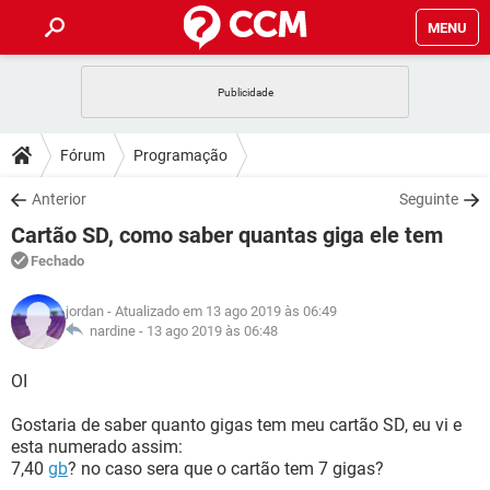
MENU
INÍCIO
JOGOS
WHATSAPP
DICAS
Fórum
Programação
CELULAR
FACEBOOK
JOGOS
WHATSAPP
DOWNLOADS
Anterior
Seguinte
OUTLOOK
EXCEL
CELULAR
FACEBOOK
Cartão SD, como saber quantas giga ele tem
INSTAGRAM
JOGOS
GMAIL
WHATSAPP
FÓRUM
OUTLOOK
EXCEL
Fechado
GUIA DE COMPRAS
CELULAR
FACEBOOK
INSTAGRAM
JOGOS
GMAIL
WHATSAPP
GLOSSÁRIO
OUTLOOK
jordan
- Atualizado em 13 ago 2019 às 06:49
EXCEL
GUIA DE COMPRAS
CELULAR
FACEBOOK
nardine -
13 ago 2019 às 06:48
INSTAGRAM
JOGOS
GMAIL
WHATSAPP
OUTLOOK
EXCEL
OI
GUIA DE COMPRAS
CELULAR
FACEBOOK
INSTAGRAM
GMAIL
Gostaria de saber quanto gigas tem meu cartão SD, eu vi e
OUTLOOK
EXCEL
GUIA DE COMPRAS
esta numerado assim:
INSTAGRAM
GMAIL
7,40
gb
? no caso sera que o cartão tem 7 gigas?