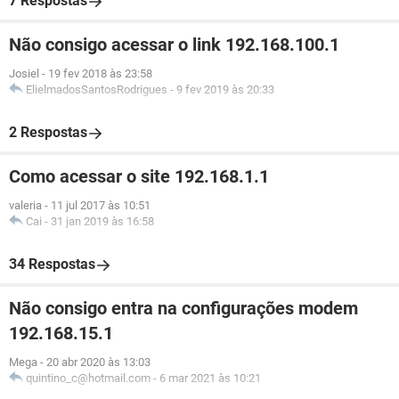
7 Respostas
Não consigo acessar o link 192.168.100.1
Josiel
-
19 fev 2018 às 23:58
ElielmadosSantosRodrigues
-
9 fev 2019 às 20:33
2 Respostas
Como acessar o site 192.168.1.1
valeria
-
11 jul 2017 às 10:51
Cai
-
31 jan 2019 às 16:58
34 Respostas
Não consigo entra na configurações modem
192.168.15.1
Mega
-
20 abr 2020 às 13:03
quintino_c@hotmail.com
-
6 mar 2021 às 10:21