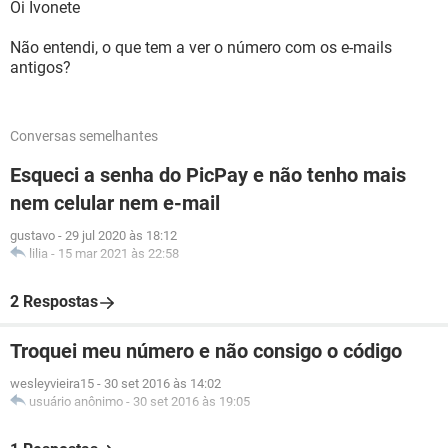
Oi Ivonete
Não entendi, o que tem a ver o número com os e-mails
antigos?
Conversas semelhantes
Esqueci a senha do PicPay e não tenho mais
nem celular nem e-mail
gustavo
-
29 jul 2020 às 18:12
lilia
-
15 mar 2021 às 22:58
2 Respostas
Troquei meu número e não consigo o código
wesleyvieira15
-
30 set 2016 às 14:02
usuário anônimo
-
30 set 2016 às 19:05