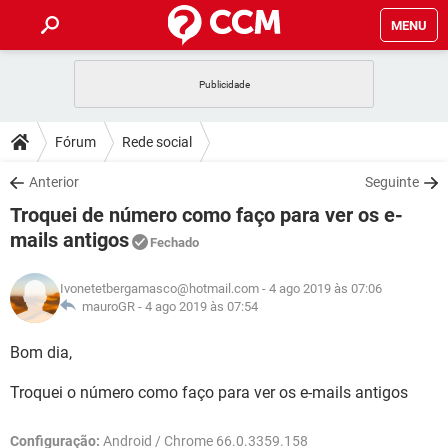
MENU
INÍCIO
JOGOS
WHATSAPP
DICAS
Fórum
Rede social
CELULAR
FACEBOOK
JOGOS
WHATSAPP
DOWNLOADS
Anterior
Seguinte
OUTLOOK
EXCEL
CELULAR
FACEBOOK
Troquei de número como faço para ver os e-
INSTAGRAM
JOGOS
GMAIL
WHATSAPP
FÓRUM
OUTLOOK
EXCEL
mails antigos
Fechado
GUIA DE COMPRAS
CELULAR
FACEBOOK
INSTAGRAM
JOGOS
GMAIL
WHATSAPP
GLOSSÁRIO
OUTLOOK
EXCEL
Ivonetetbergamasco@hotmail.com
- 4 ago 2019 às 07:06
GUIA DE COMPRAS
CELULAR
FACEBOOK
mauroGR -
4 ago 2019 às 07:54
INSTAGRAM
JOGOS
GMAIL
WHATSAPP
OUTLOOK
EXCEL
Bom dia,
GUIA DE COMPRAS
CELULAR
FACEBOOK
INSTAGRAM
GMAIL
OUTLOOK
EXCEL
Troquei o número como faço para ver os e-mails antigos
GUIA DE COMPRAS
INSTAGRAM
GMAIL
Configuração:
Android / Chrome 66.0.3359.158