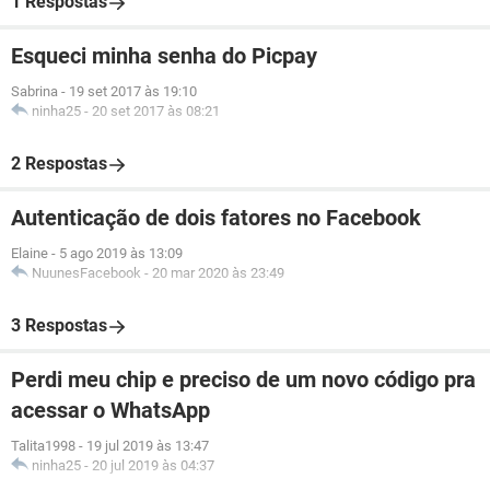
1 Respostas
Esqueci minha senha do Picpay
Sabrina
-
19 set 2017 às 19:10
ninha25
-
20 set 2017 às 08:21
2 Respostas
Autenticação de dois fatores no Facebook
Elaine
-
5 ago 2019 às 13:09
NuunesFacebook
-
20 mar 2020 às 23:49
3 Respostas
Perdi meu chip e preciso de um novo código pra
acessar o WhatsApp
Talita1998
-
19 jul 2019 às 13:47
ninha25
-
20 jul 2019 às 04:37