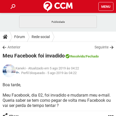
MENU
INÍCIO
JOGOS
WHATSAPP
DICAS
Fórum
Rede social
CELULAR
FACEBOOK
JOGOS
WHATSAPP
DOWNLOADS
Anterior
Seguinte
OUTLOOK
EXCEL
CELULAR
FACEBOOK
Meu Facebook foi invadido
INSTAGRAM
JOGOS
GMAIL
WHATSAPP
Resolvido
/Fechado
FÓRUM
OUTLOOK
EXCEL
GUIA DE COMPRAS
CELULAR
FACEBOOK
Kaneki
- Atualizado em 5 ago 2019 às 04:22
INSTAGRAM
JOGOS
GMAIL
WHATSAPP
GLOSSÁRIO
Perfil bloqueado -
5 ago 2019 às 04:22
OUTLOOK
EXCEL
GUIA DE COMPRAS
CELULAR
FACEBOOK
INSTAGRAM
JOGOS
GMAIL
WHATSAPP
Boa tarde,
OUTLOOK
EXCEL
GUIA DE COMPRAS
CELULAR
FACEBOOK
Meu Facebook, dia 02, foi invadido e mudaram meu e-mail.
INSTAGRAM
GMAIL
Queria saber se tem como pegar de volta meu Facebook ou
OUTLOOK
EXCEL
GUIA DE COMPRAS
vai ser perda de tempo tentar ?
INSTAGRAM
GMAIL