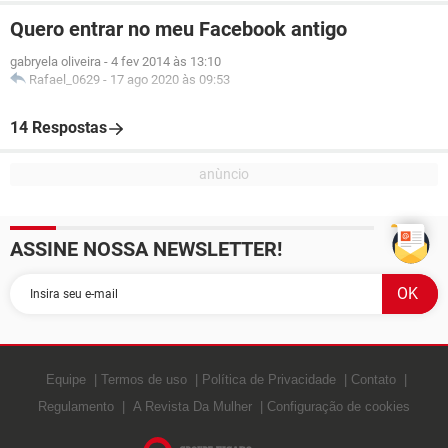
Quero entrar no meu Facebook antigo
gabryela oliveira
-
4 fev 2014 às 13:10
Rafael_0629
-
17 ago 2020 às 09:53
14 Respostas
ASSINE NOSSA NEWSLETTER!
Equipe
Termos de uso
Política de Privacidade
Contato
Regulamento
A Revista Da Mulher
Configuração de cookies