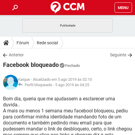
MENU
INÍCIO
JOGOS
WHATSAPP
DICAS
Fórum
Rede social
CELULAR
FACEBOOK
JOGOS
WHATSAPP
DOWNLOADS
Anterior
Seguinte
OUTLOOK
EXCEL
CELULAR
FACEBOOK
Facebook bloqueado
INSTAGRAM
JOGOS
GMAIL
WHATSAPP
Fechado
FÓRUM
OUTLOOK
EXCEL
GUIA DE COMPRAS
CELULAR
FACEBOOK
Kaique
- Atualizado em 5 ago 2019 às 02:10
INSTAGRAM
JOGOS
GMAIL
WHATSAPP
GLOSSÁRIO
Perfil bloqueado -
5 ago 2019 às 04:25
OUTLOOK
EXCEL
GUIA DE COMPRAS
CELULAR
FACEBOOK
INSTAGRAM
JOGOS
GMAIL
WHATSAPP
Bom dia, queria que me ajudassem a esclarecer uma
OUTLOOK
EXCEL
duvida..
GUIA DE COMPRAS
CELULAR
FACEBOOK
A mais ou menos 1 semana meu facebool bloqueou, pediu
INSTAGRAM
GMAIL
para confirmar minha identidade mandando foto de um
OUTLOOK
EXCEL
GUIA DE COMPRAS
documento e também pedindo meu email para que
INSTAGRAM
GMAIL
pudessem mandar o link de desbloqueio, certo, o link chegou
mas sempre que clico nos links q chegam diz q esta