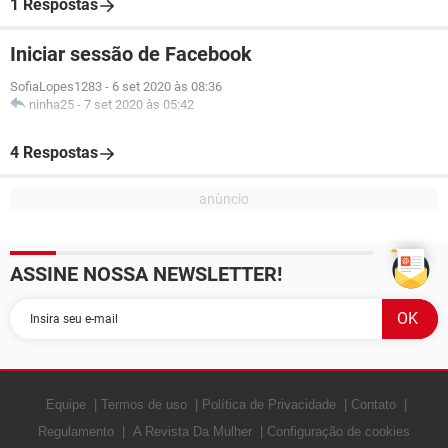
1 Respostas
Iniciar sessão de Facebook
SofiaLopes1283
-
6 set 2020 às 08:36
ninha25
-
7 set 2020 às 05:42
4 Respostas
ASSINE NOSSA NEWSLETTER!
Equipe
Termos de uso
Política de Privacidade
Contato
Regulamento
A Revista Da Mulher
Configuração de cookies