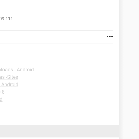
809.111
loads - Android
as -Sites
 Android
 8
id