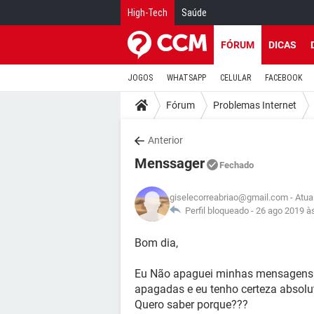
High-Tech
Saúde
FÓRUM
DICAS
JOGOS
WHATSAPP
CELULAR
FACEBOOK
Fórum
Problemas Internet
Anterior
Menssager
Fechado
giselecorreabriao@gmail.com
- Atua
Perfil bloqueado -
26 ago 2019 à
Bom dia,
Eu Não apaguei minhas mensagens 
apagadas e eu tenho certeza absolu
Quero saber porque???