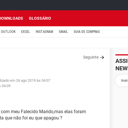
DOWNLOADS
GLOSSÁRIO
OUTLOOK
EXCEL
INSTAGRAM
GMAIL
GUIA DE COMPRAS
Seguinte
ASS
NEW
lizado em 26 ago 2019 às 04:07
s 04:09
com meu Falecido Marido,mas elas foram
ta que não foi eu que apagou ?