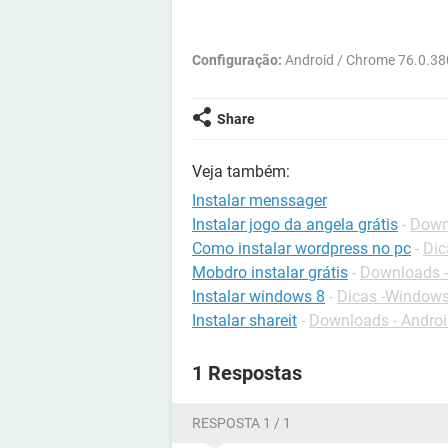
Configuração:
Android / Chrome 76.0.3
Share
Veja também:
Instalar menssager
Instalar jogo da angela grátis
-
Down
Como instalar wordpress no pc
-
Dic
Mobdro instalar grátis
-
Downloads -
Instalar windows 8
-
Dicas -Windows
Instalar shareit
-
Downloads - Andro
1 Respostas
RESPOSTA 1 / 1