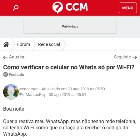
MENU
INÍCIO
JOGOS
WHATSAPP
DICAS
Fórum
Rede social
CELULAR
FACEBOOK
JOGOS
WHATSAPP
DOWNLOADS
Anterior
Seguinte
OUTLOOK
EXCEL
CELULAR
FACEBOOK
Como verificar o celular no Whats só por Wi-Fi?
INSTAGRAM
JOGOS
GMAIL
WHATSAPP
FÓRUM
OUTLOOK
EXCEL
Fechado
GUIA DE COMPRAS
CELULAR
FACEBOOK
INSTAGRAM
JOGOS
GMAIL
WHATSAPP
GLOSSÁRIO
OUTLOOK
wenderson
- Atualizado em 30 ago 2019 às 05:53
EXCEL
GUIA DE COMPRAS
CELULAR
FACEBOOK
MarcosRey -
30 ago 2019 às 05:51
INSTAGRAM
JOGOS
GMAIL
WHATSAPP
OUTLOOK
EXCEL
Boa noite
GUIA DE COMPRAS
CELULAR
FACEBOOK
INSTAGRAM
GMAIL
Queria reativa meu WhatsApp, mas não tenho rede telefonia,
OUTLOOK
EXCEL
GUIA DE COMPRAS
só tenho Wi-Fi como que eu faço pra receber o código do
INSTAGRAM
GMAIL
WhatsApp.