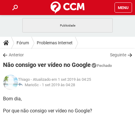
MENU
INÍCIO
JOGOS
WHATSAPP
DICAS
Fórum
Problemas Internet
CELULAR
FACEBOOK
JOGOS
WHATSAPP
DOWNLOADS
Anterior
Seguinte
OUTLOOK
EXCEL
CELULAR
FACEBOOK
Não consigo ver vídeo no Google
INSTAGRAM
JOGOS
GMAIL
WHATSAPP
Fechado
FÓRUM
OUTLOOK
EXCEL
GUIA DE COMPRAS
CELULAR
FACEBOOK
Thiago
- Atualizado em 1 set 2019 às 04:25
INSTAGRAM
JOGOS
GMAIL
WHATSAPP
GLOSSÁRIO
MarioSc -
1 set 2019 às 04:28
OUTLOOK
EXCEL
GUIA DE COMPRAS
CELULAR
FACEBOOK
INSTAGRAM
JOGOS
GMAIL
WHATSAPP
Bom dia,
OUTLOOK
EXCEL
GUIA DE COMPRAS
CELULAR
FACEBOOK
Por que não consigo ver vídeo no Google?
INSTAGRAM
GMAIL
OUTLOOK
EXCEL
GUIA DE COMPRAS
INSTAGRAM
GMAIL