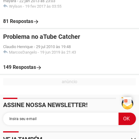
mayara
-
22 jan 2013 às 23:03
Wylson
-
19 fev 2017 às 03:55
81 Respostas
Problema no aTube Catcher
Claudio Henrique
-
29 jul 2010 às 19:48
MarcosDangelo
-
19 jun 2019 às 21:43
149 Respostas
ASSINE NOSSA NEWSLETTER!