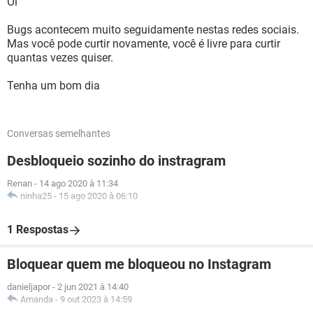
Oi
Bugs acontecem muito seguidamente nestas redes sociais.
Mas você pode curtir novamente, você é livre para curtir
quantas vezes quiser.
Tenha um bom dia
Conversas semelhantes
Desbloqueio sozinho do instragram
Renan
-
14 ago 2020 à 11:34
ninha25
-
15 ago 2020 à 06:10
1 Respostas
Bloquear quem me bloqueou no Instagram
danieljapor
-
2 jun 2021 à 14:40
Amanda
-
9 out 2023 à 14:59