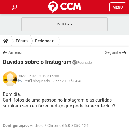
MENU
INÍCIO
JOGOS
WHATSAPP
DICAS
Fórum
Rede social
CELULAR
FACEBOOK
JOGOS
WHATSAPP
DOWNLOADS
Anterior
Seguinte
OUTLOOK
EXCEL
CELULAR
FACEBOOK
Dúvidas sobre o Instagram
INSTAGRAM
JOGOS
GMAIL
WHATSAPP
Fechado
FÓRUM
OUTLOOK
EXCEL
GUIA DE COMPRAS
CELULAR
FACEBOOK
David
- 6 set 2019 à 09:55
INSTAGRAM
JOGOS
GMAIL
WHATSAPP
GLOSSÁRIO
Perfil bloqueado -
7 set 2019 à 04:43
OUTLOOK
EXCEL
GUIA DE COMPRAS
CELULAR
FACEBOOK
INSTAGRAM
JOGOS
GMAIL
WHATSAPP
Bom dia,
OUTLOOK
EXCEL
Curti fotos de uma pessoa no Instagram e as curtidas
GUIA DE COMPRAS
CELULAR
FACEBOOK
sumiram sem eu fazer nada,o que pode ter acontecido?
INSTAGRAM
GMAIL
OUTLOOK
EXCEL
GUIA DE COMPRAS
INSTAGRAM
GMAIL
Configuração:
Android / Chrome 66.0.3359.126