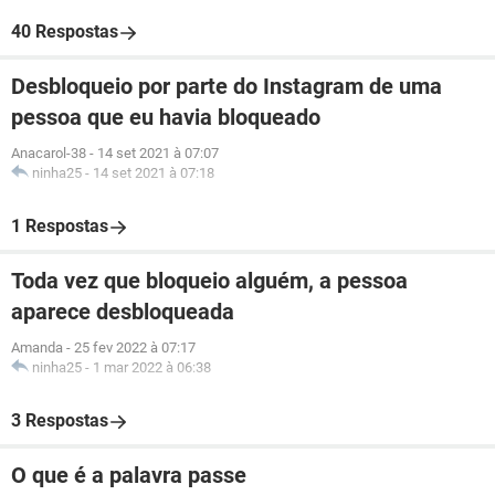
40 Respostas
Desbloqueio por parte do Instagram de uma
pessoa que eu havia bloqueado
Anacarol-38
-
14 set 2021 à 07:07
ninha25
-
14 set 2021 à 07:18
1 Respostas
Toda vez que bloqueio alguém, a pessoa
aparece desbloqueada
Amanda
-
25 fev 2022 à 07:17
ninha25
-
1 mar 2022 à 06:38
3 Respostas
O que é a palavra passe