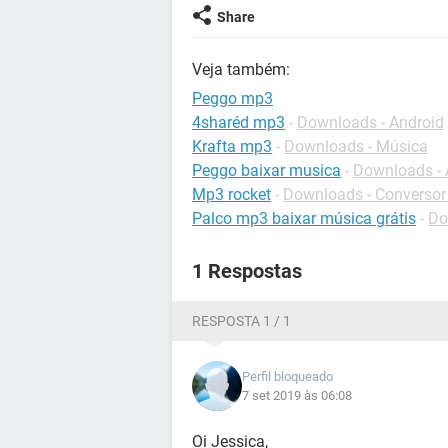
Share
Veja também:
Peggo mp3
4sharéd mp3
-
Downloads - Android
Krafta mp3
-
Downloads - Música
Peggo baixar musica
-
Downloads - 
Mp3 rocket
-
Downloads - Conversor
Palco mp3 baixar música grátis
-
Do
1 Respostas
RESPOSTA 1 / 1
Perfil bloqueado
7 set 2019 às 06:08
Oi Jessica,