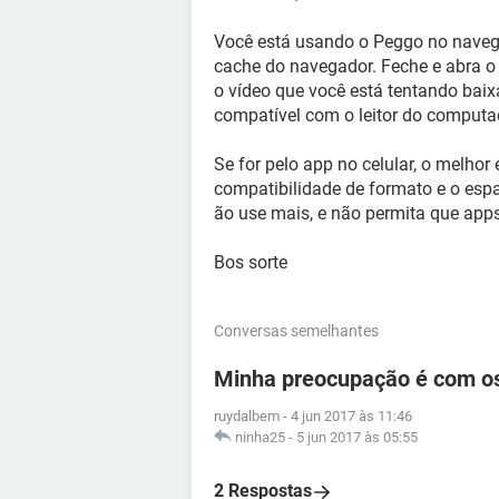
Você está usando o Peggo no navega
cache do navegador. Feche e abra o
o vídeo que você está tentando baixa
compatível com o leitor do computa
Se for pelo app no celular, o melhor
compatibilidade de formato e o espa
ão use mais, e não permita que ap
Bos sorte
Conversas semelhantes
Minha preocupação é com os
ruydalbem
-
4 jun 2017 às 11:46
ninha25
-
5 jun 2017 às 05:55
2 Respostas