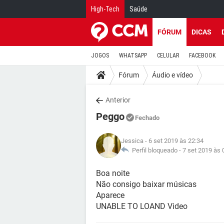
High-Tech
Saúde
FÓRUM
DICAS
JOGOS
WHATSAPP
CELULAR
FACEBOOK
Fórum
Áudio e vídeo
Anterior
Peggo
Fechado
Jessica
- 6 set 2019 às 22:34
Perfil bloqueado -
7 set 2019 às 
Boa noite
Não consigo baixar músicas
Aparece
UNABLE TO LOAND Video