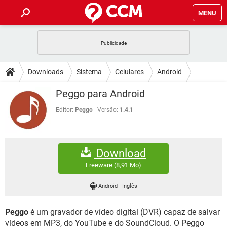
MENU
INÍCIO
JOGOS
WHATSAPP
DICAS
Downloads
Sistema
Celulares
Android
CELULAR
FACEBOOK
JOGOS
WHATSAPP
DOWNLOADS
Peggo para Android
OUTLOOK
EXCEL
CELULAR
FACEBOOK
INSTAGRAM
JOGOS
GMAIL
WHATSAPP
Editor:
Peggo
Versão:
1.4.1
FÓRUM
OUTLOOK
EXCEL
GUIA DE COMPRAS
CELULAR
FACEBOOK
INSTAGRAM
JOGOS
GMAIL
WHATSAPP
GLOSSÁRIO
OUTLOOK
EXCEL
Download
GUIA DE COMPRAS
CELULAR
FACEBOOK
INSTAGRAM
JOGOS
GMAIL
WHATSAPP
Freeware
(8,91 Mo)
OUTLOOK
EXCEL
GUIA DE COMPRAS
CELULAR
FACEBOOK
Android
-
Inglês
INSTAGRAM
GMAIL
OUTLOOK
EXCEL
GUIA DE COMPRAS
Peggo
é um gravador de vídeo digital (DVR) capaz de salvar
INSTAGRAM
GMAIL
vídeos em MP3, do YouTube e do SoundCloud. O Peggo