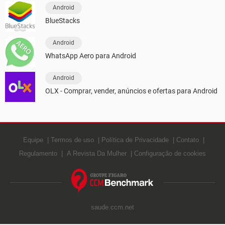
Android
BlueStacks
Android
WhatsApp Aero para Android
Android
OLX - Comprar, vender, anúncios e ofertas para Android
Equipe
Termos de uso
Política de Privacidade
Contato
Regulamento
A Revista Da Mulher
Configuração de cookies
saude.ccm.net