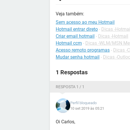
Veja também:
Sem acesso ao meu Hotmail
Hotmail entrar direto
-
Dicas -Hotmai
Criar email hotmail
-
Dicas -Hotmail
Hotmail ccm
-
Dicas -WLM/MSN Me
Acesso remoto programas
-
Dicas -
Mudar senha hotmail
-
Dicas -Outlo
1 Respostas
RESPOSTA 1 / 1
Perfil bloqueado
10 set 2019 às 05:21
Oi Carlos,