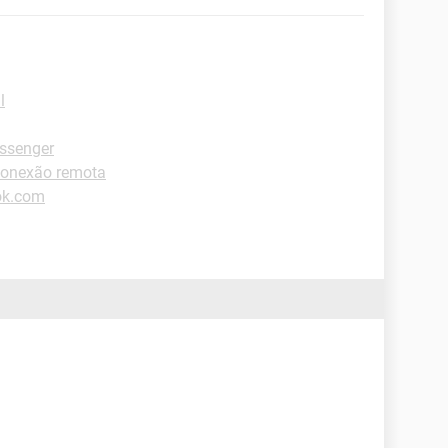
l
ssenger
Conexão remota
ok.com