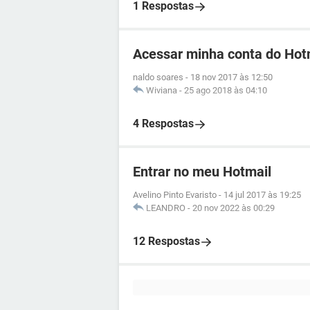
1 Respostas
Acessar minha conta do Hot
naldo soares
-
18 nov 2017 às 12:50
Wiviana
-
25 ago 2018 às 04:10
4 Respostas
Entrar no meu Hotmail
Avelino Pinto Evaristo
-
14 jul 2017 às 19:25
LEANDRO
-
20 nov 2022 às 00:29
12 Respostas