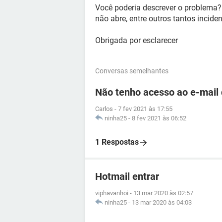
Você poderia descrever o problema?
não abre, entre outros tantos incide
Obrigada por esclarecer
Conversas semelhantes
Não tenho acesso ao e-mail
Carlos
-
7 fev 2021 às 17:55
ninha25
-
8 fev 2021 às 06:52
1 Respostas
Hotmail entrar
viphavanhoi
-
13 mar 2020 às 02:57
ninha25
-
13 mar 2020 às 04:03