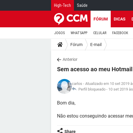
High-Tech
Saúde
FÓRUM
DICAS
JOGOS
WHATSAPP
CELULAR
FACEBOOK
Fórum
E-mail
Anterior
Sem acesso ao meu Hotmail
carlos
- Atualizado em 10 set 2019 à
Perfil bloqueado -
10 set 2019 às
Bom dia,
Não estou conseguindo acessar meu
Share