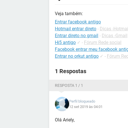
Veja também:
Entrar facebook antigo
Hotmail entrar direto
-
Dicas -Hotmai
Entrar direto no gmail
-
Dicas -Gmail
Hi5 antigo
✓
-
Fórum Rede social
Facebook entrar meu facebook anti
Entrar no orkut antigo
✓
-
Fórum Red
1 Respostas
RESPOSTA 1 / 1
Perfil bloqueado
12 set 2019 às 04:01
Olá Ariely,