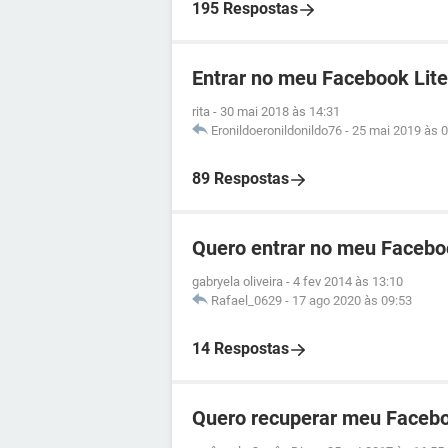
195 Respostas
Entrar no meu Facebook Lite
rita
-
30 mai 2018 às 14:31
Eronildoeronildonildo76
-
25 mai 2019 às 0
89 Respostas
Quero entrar no meu Facebo
gabryela oliveira
-
4 fev 2014 às 13:10
Rafael_0629
-
17 ago 2020 às 09:53
14 Respostas
Quero recuperar meu Facebo