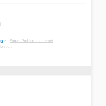
l
go
✓
-
Fórum Problemas Internet
e social