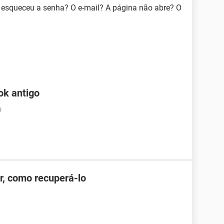
ê esqueceu a senha? O e-mail? A página não abre? O
ok antigo
9
r, como recuperá-lo