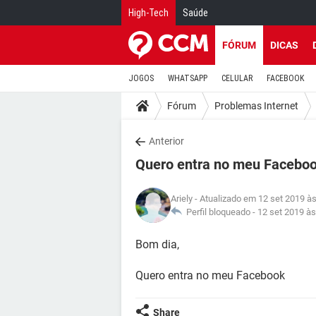
High-Tech
Saúde
FÓRUM
DICAS
JOGOS
WHATSAPP
CELULAR
FACEBOOK
Fórum
Problemas Internet
Anterior
Quero entra no meu Faceboo
Ariely
- Atualizado em 12 set 2019 às
Perfil bloqueado -
12 set 2019 às
Bom dia,
Quero entra no meu Facebook
Share