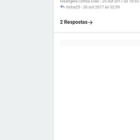
rosângela Corrêa Dias
-
25 out 2017 às 16:55
ninha25
-
26 out 2017 às 02:59
2 Respostas