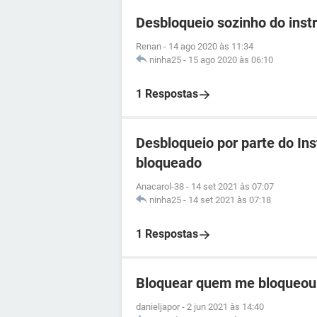
Desbloqueio sozinho do ins
Renan
-
14 ago 2020 às 11:34
ninha25
-
15 ago 2020 às 06:10
1 Respostas
Desbloqueio por parte do In
bloqueado
Anacarol-38
-
14 set 2021 às 07:07
ninha25
-
14 set 2021 às 07:18
1 Respostas
Bloquear quem me bloqueou
danieljapor
-
2 jun 2021 às 14:40