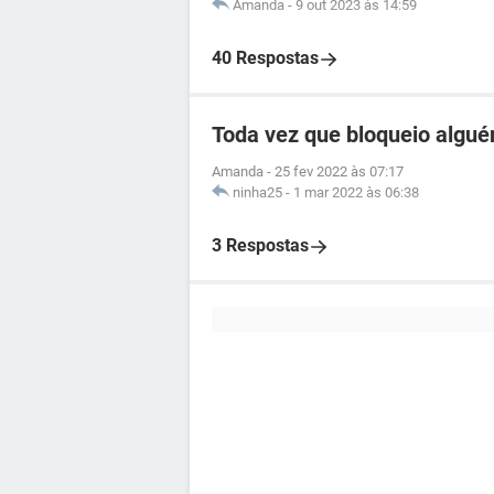
Amanda
-
9 out 2023 às 14:59
40 Respostas
Toda vez que bloqueio algu
Amanda
-
25 fev 2022 às 07:17
ninha25
-
1 mar 2022 às 06:38
3 Respostas