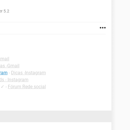
r 5.2
tmail
as -Gmail
gram
-
Dicas -Instagram
s - Instagram
✓
-
Fórum Rede social