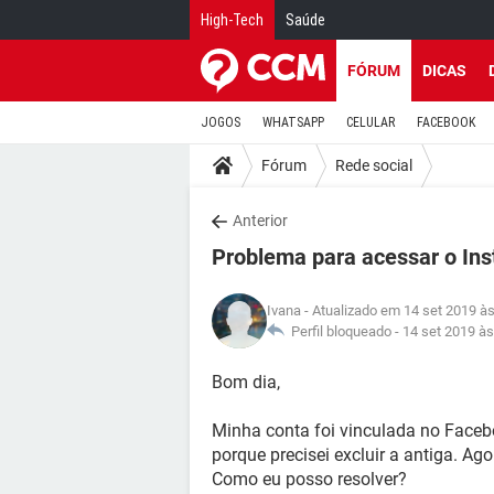
High-Tech
Saúde
FÓRUM
DICAS
JOGOS
WHATSAPP
CELULAR
FACEBOOK
Fórum
Rede social
Anterior
Problema para acessar o In
Ivana
- Atualizado em 14 set 2019 às
Perfil bloqueado -
14 set 2019 às
Bom dia,
Minha conta foi vinculada no Facebo
porque precisei excluir a antiga. Ag
Como eu posso resolver?