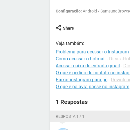
Configuração:
Android / SamsungBrowse
Share
Veja também:
Problema para acessar o Instagram
Como acessar o hotmail
-
Dicas -Ho
Acessar caixa de entrada gmail
-
Dic
O que é pedido de contato no insta
Baixar instagram para pc
-
Download
O que é palavra passe no instagram
1 Respostas
RESPOSTA 1 / 1