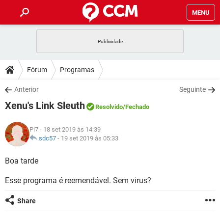
MENU
INÍCIO
JOGOS
WHATSAPP
DICAS
Fórum
Programas
CELULAR
FACEBOOK
JOGOS
WHATSAPP
DOWNLOADS
Anterior
Seguinte
OUTLOOK
EXCEL
CELULAR
FACEBOOK
Xenu's Link Sleuth
INSTAGRAM
JOGOS
GMAIL
WHATSAPP
Resolvido
/Fechado
FÓRUM
OUTLOOK
EXCEL
GUIA DE COMPRAS
CELULAR
FACEBOOK
Pl7
- 18 set 2019 às 14:39
INSTAGRAM
JOGOS
GMAIL
WHATSAPP
GLOSSÁRIO
sdc57
-
19 set 2019 às 05:33
OUTLOOK
EXCEL
GUIA DE COMPRAS
CELULAR
FACEBOOK
INSTAGRAM
JOGOS
GMAIL
WHATSAPP
Boa tarde
OUTLOOK
EXCEL
GUIA DE COMPRAS
CELULAR
FACEBOOK
Esse programa é reemendável. Sem virus?
INSTAGRAM
GMAIL
OUTLOOK
EXCEL
GUIA DE COMPRAS
Share
INSTAGRAM
GMAIL