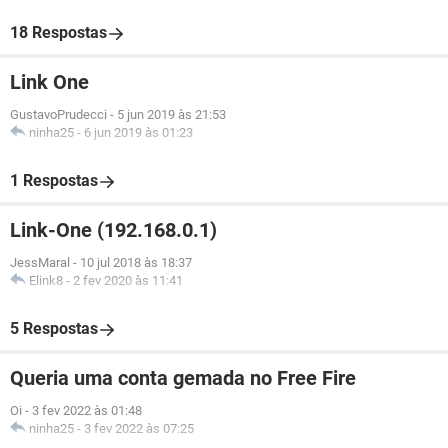
18 Respostas
Link One
GustavoPrudecci
-
5 jun 2019 às 21:53
ninha25
-
6 jun 2019 às 01:23
1 Respostas
Link-One (192.168.0.1)
JessMaral
-
10 jul 2018 às 18:37
Elink8
-
2 fev 2020 às 11:41
5 Respostas
Queria uma conta gemada no Free Fire
Oi
-
3 fev 2022 às 01:48
ninha25
-
3 fev 2022 às 07:25