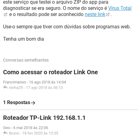
este serviço que testei o arquivo ZIP do app para
diagnosticar se era seguro. O nome do serviço é
Vírus Total
e o resultado pode ser aconhecido
neste link
.
Use-o sempre que tiver com dúvidas sobre programas web.
Tenha um bom dia
Conversas semelhantes
Como acessar o roteador Link One
Francimarioo
-
16 ago 2018 às 14:04
ninha25
-
17 ago 2018 às 06:13
1 Respostas
Roteador TP-Link 192.168.1.1
Geo
-
6 mai 2018 às 22:06
Bruno
-
18 fev 2020 às 15:35