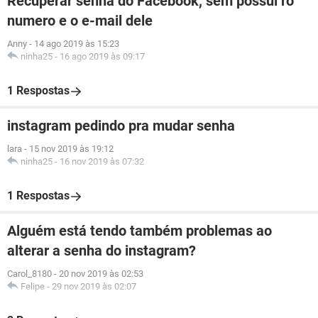
Recuperar senha do Facebook, sem possui ro
numero e o e-mail dele
Anny
-
14 ago 2019 às 15:23
ninha25
-
16 ago 2019 às 09:17
1 Respostas
instagram pedindo pra mudar senha
lara
-
15 nov 2019 às 19:12
ninha25
-
16 nov 2019 às 07:32
1 Respostas
Alguém está tendo também problemas ao
alterar a senha do instagram?
Carol_8180
-
20 nov 2019 às 02:53
Felipe
-
29 nov 2019 às 02:07