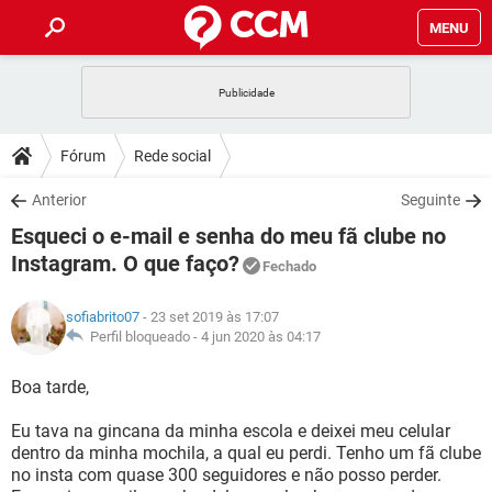
MENU
INÍCIO
JOGOS
WHATSAPP
DICAS
Fórum
Rede social
CELULAR
FACEBOOK
JOGOS
WHATSAPP
DOWNLOADS
Anterior
Seguinte
OUTLOOK
EXCEL
CELULAR
FACEBOOK
Esqueci o e-mail e senha do meu fã clube no
INSTAGRAM
JOGOS
GMAIL
WHATSAPP
FÓRUM
OUTLOOK
EXCEL
Instagram. O que faço?
Fechado
GUIA DE COMPRAS
CELULAR
FACEBOOK
INSTAGRAM
JOGOS
GMAIL
WHATSAPP
GLOSSÁRIO
OUTLOOK
EXCEL
sofiabrito07
- 23 set 2019 às 17:07
GUIA DE COMPRAS
CELULAR
FACEBOOK
Perfil bloqueado -
4 jun 2020 às 04:17
INSTAGRAM
JOGOS
GMAIL
WHATSAPP
OUTLOOK
EXCEL
Boa tarde,
GUIA DE COMPRAS
CELULAR
FACEBOOK
INSTAGRAM
GMAIL
OUTLOOK
EXCEL
Eu tava na gincana da minha escola e deixei meu celular
GUIA DE COMPRAS
dentro da minha mochila, a qual eu perdi. Tenho um fã clube
INSTAGRAM
GMAIL
no insta com quase 300 seguidores e não posso perder.