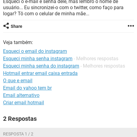
Esqueci o e-mail e senha dele, mas lembro o nome de
GUIA DE COMPRAS
usuário... Eu sincronizei-o com o twitter, como faço para
logar? Tô com o celular de minha mãe...
Share
Veja também:
Esqueci o email do instagram
Esqueci minha senha instagram
- Melhores respostas
Esqueci minha senha do instagram
- Melhores respostas
Hotmail entrar email caixa entrada
O que e email
Email do yahoo tem br
Email alternativo
Criar email hotmail
2 Respostas
RESPOSTA 1 / 2