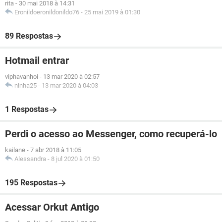
rita
-
30 mai 2018 à 14:31
Eronildoeronildonildo76
-
25 mai 2019 à 01:30
89 Respostas
Hotmail entrar
viphavanhoi
-
13 mar 2020 à 02:57
ninha25
-
13 mar 2020 à 04:03
1 Respostas
Perdi o acesso ao Messenger, como recuperá-lo
kailane
-
7 abr 2018 à 11:05
Alessandra
-
8 jul 2020 à 01:50
195 Respostas
Acessar Orkut Antigo