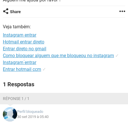
GUIA DE COMPRAS
Share
Veja também:
Instagram entrar
Hotmail entrar direto
Entrar direto no gmail
Como bloquear alguem que me bloqueou no instagram
✓
Instagram ́entrar
Entrar hotmail ccm
✓
1 Respostas
RÉPONSE 1 / 1
Perfil bloqueado
30 set 2019 à 05:40