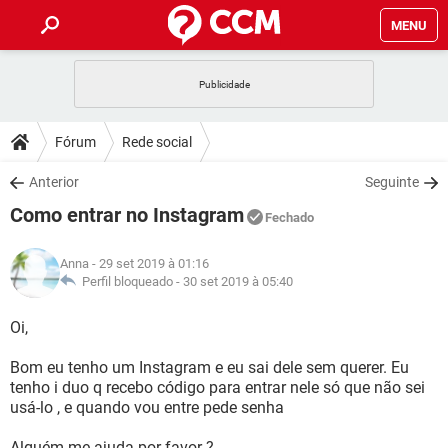
MENU
INÍCIO
JOGOS
WHATSAPP
DICAS
Fórum
Rede social
CELULAR
FACEBOOK
JOGOS
WHATSAPP
DOWNLOADS
Anterior
Seguinte
OUTLOOK
EXCEL
CELULAR
FACEBOOK
Como entrar no Instagram
INSTAGRAM
JOGOS
GMAIL
WHATSAPP
Fechado
FÓRUM
OUTLOOK
EXCEL
GUIA DE COMPRAS
CELULAR
FACEBOOK
Anna
- 29 set 2019 à 01:16
INSTAGRAM
JOGOS
GMAIL
WHATSAPP
GLOSSÁRIO
Perfil bloqueado -
30 set 2019 à 05:40
OUTLOOK
EXCEL
GUIA DE COMPRAS
CELULAR
FACEBOOK
INSTAGRAM
JOGOS
GMAIL
WHATSAPP
Oi,
OUTLOOK
EXCEL
GUIA DE COMPRAS
CELULAR
FACEBOOK
Bom eu tenho um Instagram e eu sai dele sem querer. Eu
INSTAGRAM
GMAIL
tenho i duo q recebo código para entrar nele só que não sei
OUTLOOK
EXCEL
GUIA DE COMPRAS
usá-lo , e quando vou entre pede senha
INSTAGRAM
GMAIL
Alguém me ajuda por favor ?