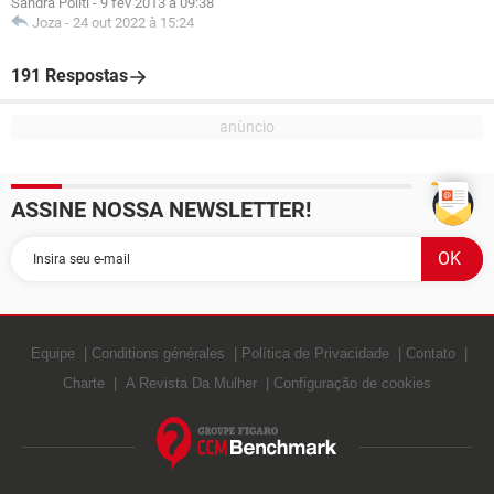
Sandra Politi
-
9 fev 2013 à 09:38
Joza
-
24 out 2022 à 15:24
191 Respostas
ASSINE NOSSA NEWSLETTER!
Equipe
Conditions générales
Política de Privacidade
Contato
Charte
A Revista Da Mulher
Configuração de cookies