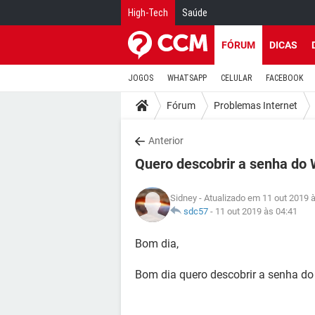
High-Tech
Saúde
FÓRUM
DICAS
JOGOS
WHATSAPP
CELULAR
FACEBOOK
Fórum
Problemas Internet
Anterior
Quero descobrir a senha do W
Sidney
- Atualizado em 11 out 2019 
sdc57
-
11 out 2019 às 04:41
Bom dia,
Bom dia quero descobrir a senha do 