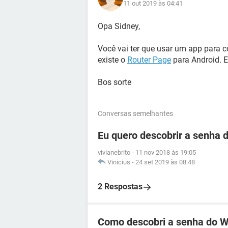
11 out 2019 às 04:41
Opa Sidney,
Você vai ter que usar um app para co
existe o
Router Page
para Android. E
Bos sorte
Conversas semelhantes
Eu quero descobrir a senha d
vivianebrito
-
11 nov 2018 às 19:05
Vinicius
-
24 set 2019 às 08:48
2 Respostas
Como descobri a senha do Wi