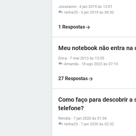
Josezamo
-
4 jan 2019 às 13:01
ninha25
-
5 jan 2019 às 06:50
1 Respostas
Meu notebook não entra na o
Erica
-
7 mai 2013 às 13:35
Amanda
-
18 ago 2022 às 07:19
27 Respostas
Como faço para descobrir a 
telefone?
Renata
-
7 jan 2020 às 01:34
ninha25
-
7 jan 2020 às 02:32