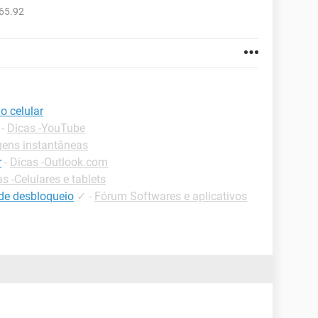
65.92
o celular
-
Dicas -YouTube
ens instantâneas
r
-
Dicas -Outlook.com
s -Celulares e tablets
de desbloqueio
✓
-
Fórum Softwares e aplicativos