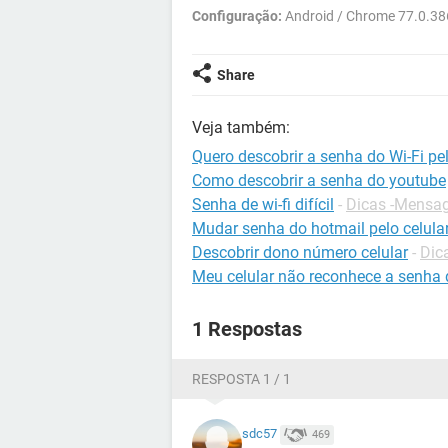
Configuração:
Android / Chrome 77.0.38
Share
Veja também:
Quero descobrir a senha do Wi-Fi pel
Como descobrir a senha do youtube
Senha de wi-fi difícil
-
Dicas -Mensag
Mudar senha do hotmail pelo celula
Descobrir dono número celular
-
Dica
Meu celular não reconhece a senha 
1 Respostas
RESPOSTA 1 / 1
sdc57
469