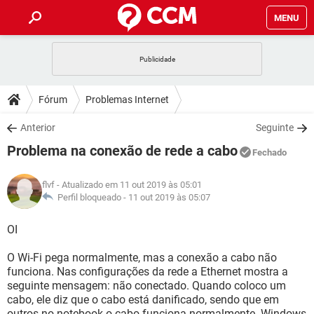
MENU
INÍCIO
JOGOS
WHATSAPP
DICAS
Fórum
Problemas Internet
CELULAR
FACEBOOK
JOGOS
WHATSAPP
DOWNLOADS
Anterior
Seguinte
OUTLOOK
EXCEL
CELULAR
FACEBOOK
Problema na conexão de rede a cabo
INSTAGRAM
JOGOS
GMAIL
WHATSAPP
Fechado
FÓRUM
OUTLOOK
EXCEL
GUIA DE COMPRAS
CELULAR
FACEBOOK
flvf
- Atualizado em 11 out 2019 às 05:01
INSTAGRAM
JOGOS
GMAIL
WHATSAPP
GLOSSÁRIO
Perfil bloqueado -
11 out 2019 às 05:07
OUTLOOK
EXCEL
GUIA DE COMPRAS
CELULAR
FACEBOOK
INSTAGRAM
JOGOS
GMAIL
WHATSAPP
OI
OUTLOOK
EXCEL
GUIA DE COMPRAS
CELULAR
FACEBOOK
O Wi-Fi pega normalmente, mas a conexão a cabo não
INSTAGRAM
GMAIL
funciona. Nas configurações da rede a Ethernet mostra a
OUTLOOK
EXCEL
GUIA DE COMPRAS
seguinte mensagem: não conectado. Quando coloco um
INSTAGRAM
GMAIL
cabo, ele diz que o cabo está danificado, sendo que em
outros no notebook o cabo funciona normalmente. Windows