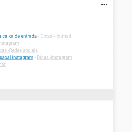
a caixa de entrada
-
Dicas -Hotmail
Instagram
cas -Redes sociais
essoal instagram
-
Dicas -Instagram
hat