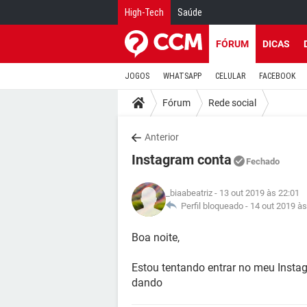
High-Tech
Saúde
FÓRUM
DICAS
JOGOS
WHATSAPP
CELULAR
FACEBOOK
Fórum
Rede social
Anterior
Instagram conta
Fechado
_biaabeatriz
- 13 out 2019 às 22:01
Perfil bloqueado -
14 out 2019 às
Boa noite,
Estou tentando entrar no meu Inst
dando