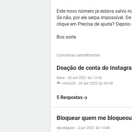
Este novo número já estava salvo no
Se não, por ele serpa impossível. D
clique em Precisa de ajuda? Depois s
Bos sorte
Conversas semelhantes
Doação de conta do Instagr
Nara
-
20 out 2021 às 13:42
ninha25
-
28 abr 2022 às 04:48
5 Respostas
Bloquear quem me bloqueou
danieljapor
-
2 jun 2021 às 14:40