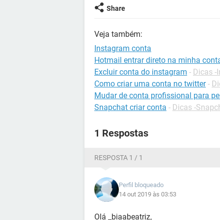
Share
Veja também:
Instagram conta
Hotmail entrar direto na minha cont
Excluir conta do instagram
-
Dicas -
Como criar uma conta no twitter
-
Di
Mudar de conta profissional para p
Snapchat criar conta
-
Dicas -Snapc
1 Respostas
RESPOSTA 1 / 1
Perfil bloqueado
14 out 2019 às 03:53
Olá _biaabeatriz,