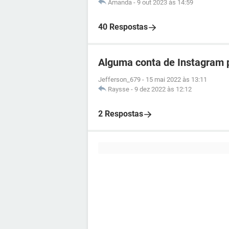
Amanda
-
9 out 2023 às 14:59
40 Respostas
Alguma conta de Instagram p
Jefferson_679
-
15 mai 2022 às 13:11
Raysse
-
9 dez 2022 às 12:12
2 Respostas