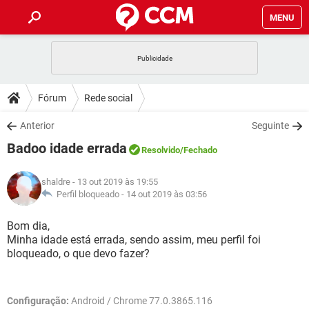
MENU
INÍCIO
JOGOS
WHATSAPP
DICAS
Fórum
Rede social
CELULAR
FACEBOOK
JOGOS
WHATSAPP
DOWNLOADS
Anterior
Seguinte
OUTLOOK
EXCEL
CELULAR
FACEBOOK
Badoo idade errada
INSTAGRAM
JOGOS
GMAIL
WHATSAPP
Resolvido
/Fechado
FÓRUM
OUTLOOK
EXCEL
GUIA DE COMPRAS
CELULAR
FACEBOOK
shaldre
- 13 out 2019 às 19:55
INSTAGRAM
JOGOS
GMAIL
WHATSAPP
GLOSSÁRIO
Perfil bloqueado -
14 out 2019 às 03:56
OUTLOOK
EXCEL
GUIA DE COMPRAS
CELULAR
FACEBOOK
INSTAGRAM
JOGOS
GMAIL
WHATSAPP
Bom dia,
OUTLOOK
EXCEL
Minha idade está errada, sendo assim, meu perfil foi
GUIA DE COMPRAS
CELULAR
FACEBOOK
bloqueado, o que devo fazer?
INSTAGRAM
GMAIL
OUTLOOK
EXCEL
GUIA DE COMPRAS
INSTAGRAM
GMAIL
Configuração:
Android / Chrome 77.0.3865.116