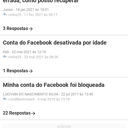
errada, como posso recuperar
Junior
-
18 jan 2021 às 18:01
ninha25
-
11 fev 2021 às 06:17
3 Respostas
Conta do Facebook desativada por idade
Keli
-
22 mai 2021 às 12:16
ninha25
-
23 mai 2021 às 08:36
1 Respostas
Minha conta do Facebook foi bloqueada
LUCIVAN DO NASCIMENTO SILVA
-
22 jul 2017 às 13:40
condillavinceent
-
3 mai 2019 às 13:18
22 Respostas