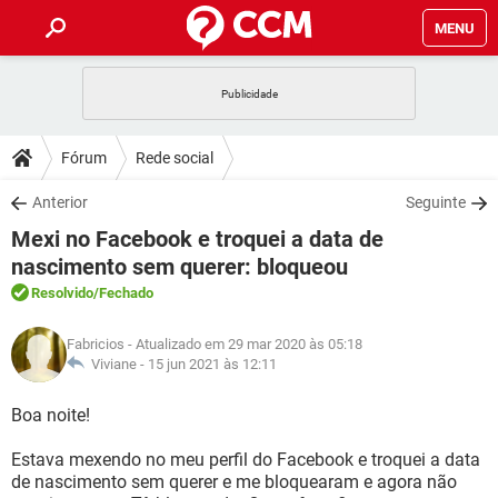
MENU
INÍCIO
JOGOS
WHATSAPP
DICAS
Fórum
Rede social
CELULAR
FACEBOOK
JOGOS
WHATSAPP
DOWNLOADS
Anterior
Seguinte
OUTLOOK
EXCEL
CELULAR
FACEBOOK
Mexi no Facebook e troquei a data de
INSTAGRAM
JOGOS
GMAIL
WHATSAPP
FÓRUM
OUTLOOK
EXCEL
nascimento sem querer: bloqueou
GUIA DE COMPRAS
CELULAR
FACEBOOK
Resolvido
/Fechado
INSTAGRAM
JOGOS
GMAIL
WHATSAPP
GLOSSÁRIO
OUTLOOK
EXCEL
GUIA DE COMPRAS
CELULAR
FACEBOOK
Fabricios
- Atualizado em 29 mar 2020 às 05:18
INSTAGRAM
JOGOS
GMAIL
WHATSAPP
Viviane -
15 jun 2021 às 12:11
OUTLOOK
EXCEL
GUIA DE COMPRAS
CELULAR
FACEBOOK
INSTAGRAM
GMAIL
Boa noite!
OUTLOOK
EXCEL
GUIA DE COMPRAS
Estava mexendo no meu perfil do Facebook e troquei a data
INSTAGRAM
GMAIL
de nascimento sem querer e me bloquearam e agora não