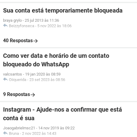
Sua conta está temporariamente bloqueada
braya grylo
-
25 jul 2013 às 11:36
Beizzyfonseca
-
5 nov 2022 às 18:06
40 Respostas
Como ver data e horário de um contato
bloqueado do WhatsApp
valcsantos
-
19 jan 2020 às 08:59
Oiiquerida
-
23 set 2023 às 08:56
9 Respostas
Instagram - Ajude-nos a confirmar que está
conta é sua
Joaogabrielmsc21
-
14 nov 2019 às 09:22
Bruna
-
2 nov 2022 às 14:43