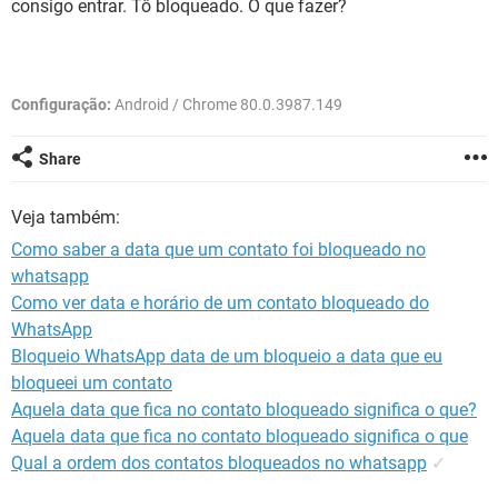
consigo entrar. Tô bloqueado. O que fazer?
GUIA DE COMPRAS
Configuração:
Android / Chrome 80.0.3987.149
Share
Veja também:
Como saber a data que um contato foi bloqueado no
whatsapp
Como ver data e horário de um contato bloqueado do
WhatsApp
Bloqueio WhatsApp data de um bloqueio a data que eu
bloqueei um contato
Aquela data que fica no contato bloqueado significa o que?
Aquela data que fica no contato bloqueado significa o que
Qual a ordem dos contatos bloqueados no whatsapp
✓