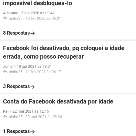
impossível desbloquea-lo
Adauane
-
5 abr 2020 às 09:42
ninha25
-
10 fev 2022 às 05:01
8 Respostas
Facebook foi desativado, pq coloquei a idade
errada, como posso recuperar
Junior
-
18 jan 2021 às 18:01
ninha25
-
11 fev 2021 às 06:17
3 Respostas
Conta do Facebook desativada por idade
Keli
-
22 mai 2021 às 12:16
ninha25
-
23 mai 2021 às 08:36
1 Respostas