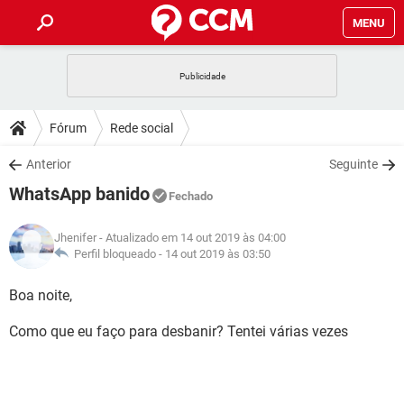
MENU
INÍCIO
JOGOS
WHATSAPP
DICAS
Fórum
Rede social
CELULAR
FACEBOOK
JOGOS
WHATSAPP
DOWNLOADS
Anterior
Seguinte
OUTLOOK
EXCEL
CELULAR
FACEBOOK
WhatsApp banido
INSTAGRAM
JOGOS
GMAIL
WHATSAPP
Fechado
FÓRUM
OUTLOOK
EXCEL
GUIA DE COMPRAS
CELULAR
FACEBOOK
Jhenifer
- Atualizado em 14 out 2019 às 04:00
INSTAGRAM
JOGOS
GMAIL
WHATSAPP
GLOSSÁRIO
Perfil bloqueado -
14 out 2019 às 03:50
OUTLOOK
EXCEL
GUIA DE COMPRAS
CELULAR
FACEBOOK
INSTAGRAM
JOGOS
GMAIL
WHATSAPP
Boa noite,
OUTLOOK
EXCEL
GUIA DE COMPRAS
CELULAR
FACEBOOK
Como que eu faço para desbanir? Tentei várias vezes
INSTAGRAM
GMAIL
OUTLOOK
EXCEL
GUIA DE COMPRAS
INSTAGRAM
GMAIL