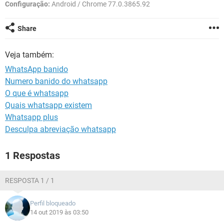
GUIA DE COMPRAS
Configuração:
Android / Chrome 77.0.3865.92
Share
Veja também:
WhatsApp banido
Numero banido do whatsapp
O que é whatsapp
Quais whatsapp existem
Whatsapp plus
Desculpa abreviação whatsapp
1 Respostas
RESPOSTA 1 / 1
Perfil bloqueado
14 out 2019 às 03:50