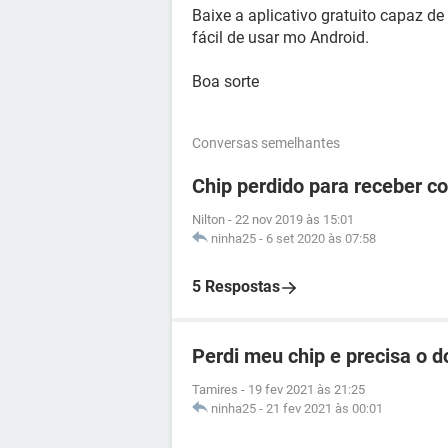
Baixe a aplicativo gratuito capaz d
fácil de usar mo Android.
Boa sorte
Conversas semelhantes
Chip perdido para receber c
Nilton
-
22 nov 2019 às 15:01
ninha25
-
6 set 2020 às 07:58
5 Respostas
Perdi meu chip e precisa o 
Tamires
-
19 fev 2021 às 21:25
ninha25
-
21 fev 2021 às 00:01