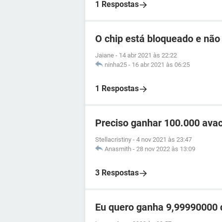
1 Respostas
O chip está bloqueado e não
Jaiane
-
14 abr 2021 às 22:22
ninha25
-
16 abr 2021 às 06:25
1 Respostas
Preciso ganhar 100.000 ava
Stellacristiny
-
4 nov 2021 às 23:47
Anasmith
-
28 nov 2022 às 13:09
3 Respostas
Eu quero ganha 9,99990000 d