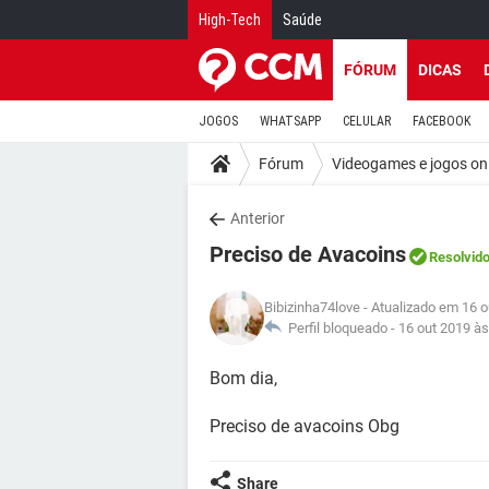
High-Tech
Saúde
FÓRUM
DICAS
JOGOS
WHATSAPP
CELULAR
FACEBOOK
Fórum
Videogames e jogos on
Anterior
Preciso de Avacoins
Resolvid
Bibizinha74love
- Atualizado em 16 o
Perfil bloqueado -
16 out 2019 às
Bom dia,
Preciso de avacoins Obg
Share