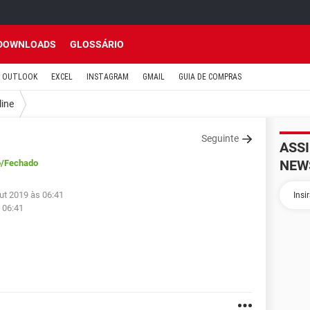
DOWNLOADS
GLOSSÁRIO
OUTLOOK
EXCEL
INSTAGRAM
GMAIL
GUIA DE COMPRAS
line
Seguinte
ASS
NEW
o
/Fechado
ut 2019 às 06:41
 06:41