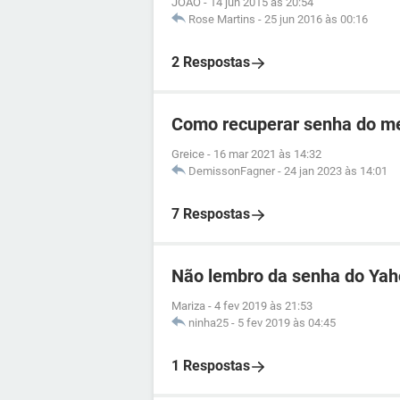
JOAO
-
14 jun 2015 às 20:54
Rose Martins
-
25 jun 2016 às 00:16
2 Respostas
Como recuperar senha do me
Greice
-
16 mar 2021 às 14:32
DemissonFagner
-
24 jan 2023 às 14:01
7 Respostas
Não lembro da senha do Ya
Mariza
-
4 fev 2019 às 21:53
ninha25
-
5 fev 2019 às 04:45
1 Respostas