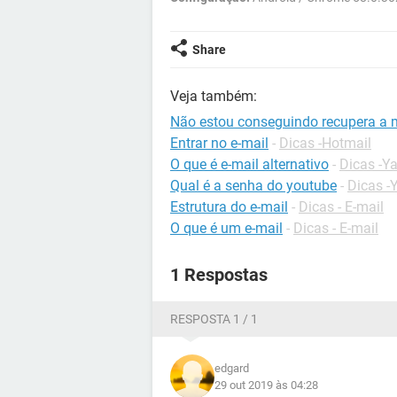
Share
Veja também:
Não estou conseguindo recupera a 
Entrar no e-mail
-
Dicas -Hotmail
O que é e-mail alternativo
-
Dicas -Y
Qual é a senha do youtube
-
Dicas -
Estrutura do e-mail
-
Dicas - E-mail
O que é um e-mail
-
Dicas - E-mail
1 Respostas
RESPOSTA 1 / 1
edgard
29 out 2019 às 04:28