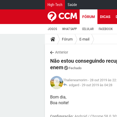
High-Tech
Saúde
FÓRUM
DICAS
JOGOS
WHATSAPP
CELULAR
FACEBOOK
Fórum
E-mail
Anterior
Não estou conseguindo recu
enem
Fechado
Thalieneamorim
- 28 out 2019 às 22
edgard -
29 out 2019 às 04:28
Bom dia,
Boa noite!
Configuração:
Android / Chrome 58.0.30