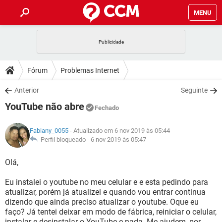
MENU
INÍCIO
JOGOS
WHATSAPP
DICAS
Fórum
Problemas Internet
CELULAR
FACEBOOK
JOGOS
WHATSAPP
DOWNLOADS
Anterior
Seguinte
OUTLOOK
EXCEL
CELULAR
FACEBOOK
YouTube não abre
INSTAGRAM
JOGOS
GMAIL
WHATSAPP
Fechado
FÓRUM
OUTLOOK
EXCEL
GUIA DE COMPRAS
CELULAR
FACEBOOK
Fabiany_0055
- Atualizado em 6 nov 2019 às 05:44
INSTAGRAM
JOGOS
GMAIL
WHATSAPP
GLOSSÁRIO
Perfil bloqueado -
6 nov 2019 às 05:47
OUTLOOK
EXCEL
GUIA DE COMPRAS
CELULAR
FACEBOOK
INSTAGRAM
JOGOS
GMAIL
WHATSAPP
Olá,
OUTLOOK
EXCEL
GUIA DE COMPRAS
CELULAR
FACEBOOK
Eu instalei o youtube no meu celular e e esta pedindo para
INSTAGRAM
GMAIL
atualizar, porém já atualizei e quando vou entrar continua
OUTLOOK
EXCEL
GUIA DE COMPRAS
dizendo que ainda preciso atualizar o youtube. Oque eu
INSTAGRAM
GMAIL
faço? Já tentei deixar em modo de fábrica, reiniciar o celular,
instalar e desinstalar o YouTube e nada. Me ajudem, por