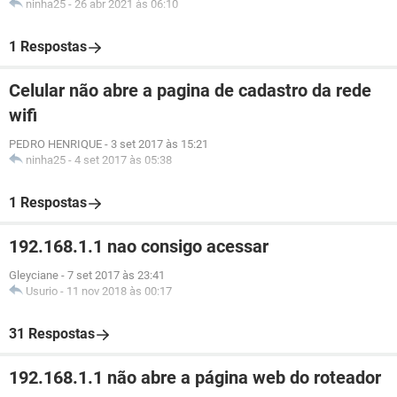
ninha25
-
26 abr 2021 às 06:10
1 Respostas
Celular não abre a pagina de cadastro da rede
wifi
PEDRO HENRIQUE
-
3 set 2017 às 15:21
ninha25
-
4 set 2017 às 05:38
1 Respostas
192.168.1.1 nao consigo acessar
Gleyciane
-
7 set 2017 às 23:41
Usurio
-
11 nov 2018 às 00:17
31 Respostas
192.168.1.1 não abre a página web do roteador