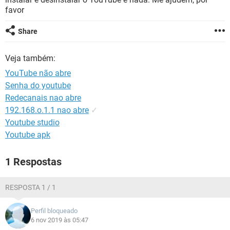
GUIA DE COMPRAS
favor
Share
Veja também:
YouTube não abre
Senha do youtube
Redecanais nao abre
192.168.o.1.1 nao abre
✓
Youtube studio
Youtube apk
1 Respostas
RESPOSTA 1 / 1
Perfil bloqueado
6 nov 2019 às 05:47