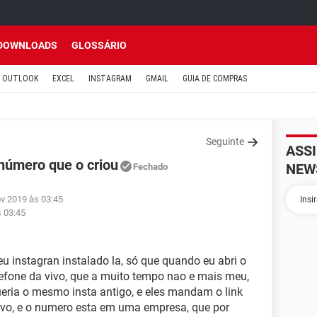
DOWNLOADS
GLOSSÁRIO
OUTLOOK
EXCEL
INSTAGRAM
GMAIL
GUIA DE COMPRAS
Seguinte
ASS
número que o criou
NEW
Fechado
ov 2019 às 03:45
s 03:45
 instagran instalado la, só que quando eu abri o
lefone da vivo, que a muito tempo nao e mais meu,
eria o mesmo insta antigo, e eles mandam o link
vivo, e o numero esta em uma empresa, que por