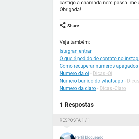
castigo a chamada nem passa. me a
Obrigada!
Share
Veja também:
Istagran entrar
O que é pedido de contato no insta
Como recuperar numeros apagados
Numero da oi
-
Dicas -Oi
Numero banido do whatsapp
-
Dica
Numero da claro
-
Dicas -Claro
1 Respostas
RESPOSTA 1 / 1
Perfil bloqueado