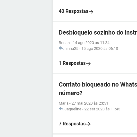
40 Respostas
Desbloqueio sozinho do ins
Renan
-
14 ago 2020 às 11:34
ninha25
-
15 ago 2020 às 06:10
1 Respostas
Contato bloqueado no WhatsA
número?
Maria
-
27 mai 2020 às 23:51
Jaqueline
-
22 set 2023 às 11:45
7 Respostas