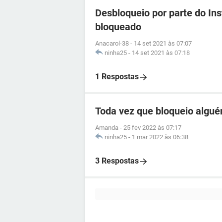
Desbloqueio por parte do In
bloqueado
Anacarol-38
-
14 set 2021 às 07:07
ninha25
-
14 set 2021 às 07:18
1 Respostas
Toda vez que bloqueio algu
Amanda
-
25 fev 2022 às 07:17
ninha25
-
1 mar 2022 às 06:38
3 Respostas