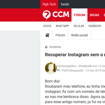
High-Tech
Saúde
FÓRUM
DICAS
JOGOS
WHATSAPP
CELULAR
FACEBOOK
Fórum
Rede social
Anterior
Recuperar Instagram sem o 
mirnazarpellon
- Atualizado em 13 n
Perfil bloqueado -
13 nov 2019 à
Bom dia!
Roubaram meu telefone, eu tinha meu
instagran, fiz com um numero de te
eu nao me lembrava disso. Agora qu
para esse antigo numero, ja fui na 