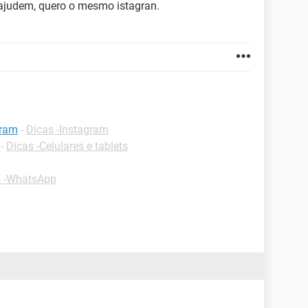
judem, quero o mesmo istagran.
gram
-
Dicas -Instagram
-
Dicas -Celulares e tablets
s -WhatsApp