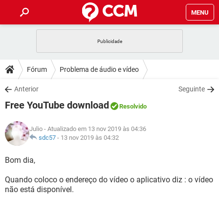
MENU
INÍCIO
JOGOS
WHATSAPP
DICAS
Fórum
Problema de áudio e vídeo
CELULAR
FACEBOOK
JOGOS
WHATSAPP
DOWNLOADS
Anterior
Seguinte
OUTLOOK
EXCEL
CELULAR
FACEBOOK
Free YouTube download
INSTAGRAM
JOGOS
GMAIL
WHATSAPP
Resolvido
FÓRUM
OUTLOOK
EXCEL
GUIA DE COMPRAS
CELULAR
FACEBOOK
Julio
- Atualizado em 13 nov 2019 às 04:36
INSTAGRAM
JOGOS
GMAIL
WHATSAPP
GLOSSÁRIO
sdc57
-
13 nov 2019 às 04:32
OUTLOOK
EXCEL
GUIA DE COMPRAS
CELULAR
FACEBOOK
INSTAGRAM
JOGOS
GMAIL
WHATSAPP
Bom dia,
OUTLOOK
EXCEL
GUIA DE COMPRAS
CELULAR
FACEBOOK
Quando coloco o endereço do vídeo o aplicativo diz : o vídeo
INSTAGRAM
GMAIL
não está disponível.
OUTLOOK
EXCEL
GUIA DE COMPRAS
INSTAGRAM
GMAIL