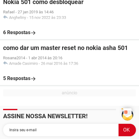
Nokia 501 como desbloquear
Rafael
-
27 jan 2019 às 14:46
Angheliny
-
15 nov 2022 às 23:33
6 Respostas
como dar um master reset no nokia asha 501
Rosana2014
-
1 abr 2014 às 20:16
Amade Casimiro
-
26 mai 2016 às 17:36
5 Respostas
ASSINE NOSSA NEWSLETTER!