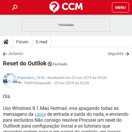
MENU
INÍCIO
JOGOS
WHATSAPP
DICAS
Fórum
E-mail
CELULAR
FACEBOOK
JOGOS
WHATSAPP
DOWNLOADS
Anterior
Seguinte
OUTLOOK
EXCEL
CELULAR
FACEBOOK
Reset do Outllok
INSTAGRAM
JOGOS
GMAIL
WHATSAPP
Fechado
FÓRUM
OUTLOOK
EXCEL
GUIA DE COMPRAS
CELULAR
FACEBOOK
Francisco_1316
- Atualizado em 23 nov 2019 às 05:02
INSTAGRAM
JOGOS
GMAIL
WHATSAPP
GLOSSÁRIO
Perfil bloqueado -
25 nov 2019 às 05:29
OUTLOOK
EXCEL
GUIA DE COMPRAS
CELULAR
FACEBOOK
INSTAGRAM
JOGOS
GMAIL
WHATSAPP
Olá
OUTLOOK
EXCEL
GUIA DE COMPRAS
CELULAR
FACEBOOK
Uso Windows 8.1.Meu Hotmail, vive apagando todas as
INSTAGRAM
GMAIL
mensagens da
caixa
de entrada e saída do nada, e enviando
OUTLOOK
EXCEL
GUIA DE COMPRAS
para excluídos.Não consigo resolver.Procurei um reset do
INSTAGRAM
GMAIL
Outllook para configuração inicial e os tutoriais que
encontrei pedem para ir em painel de controle, em ícones