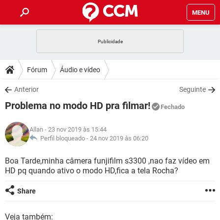
MENU
INÍCIO
JOGOS
WHATSAPP
DICAS
Fórum
Áudio e vídeo
CELULAR
FACEBOOK
JOGOS
WHATSAPP
DOWNLOADS
Anterior
Seguinte
OUTLOOK
EXCEL
CELULAR
FACEBOOK
Problema no modo HD pra filmar!
INSTAGRAM
JOGOS
GMAIL
WHATSAPP
Fechado
FÓRUM
OUTLOOK
EXCEL
GUIA DE COMPRAS
CELULAR
FACEBOOK
Allan
- 23 nov 2019 às 15:44
INSTAGRAM
JOGOS
GMAIL
WHATSAPP
GLOSSÁRIO
Perfil bloqueado -
24 nov 2019 às 06:20
OUTLOOK
EXCEL
GUIA DE COMPRAS
CELULAR
FACEBOOK
INSTAGRAM
JOGOS
GMAIL
WHATSAPP
Boa Tarde,minha câmera funjifilm s3300 ,nao faz vídeo em
OUTLOOK
EXCEL
HD pq quando ativo o modo HD,fica a tela Rocha?
GUIA DE COMPRAS
CELULAR
FACEBOOK
INSTAGRAM
GMAIL
OUTLOOK
EXCEL
Share
GUIA DE COMPRAS
INSTAGRAM
GMAIL
Veja também: