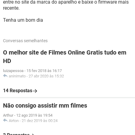
entre no site da marca do aparelho e baixe o firmware mais
recente.
Tenha um bom dia
Conversas semelhantes
O melhor site de Filmes Online Gratis tudo em
HD
luizapessoa
-
15 fev 2018 às 16:17
aninimato
-
27 abr 2020 às 15:32
14 Respostas
Não consigo assistir mm filmes
Arthur
-
12 ago 2019 às 19:54
Airton
-
21 dez 2019 às 00:24