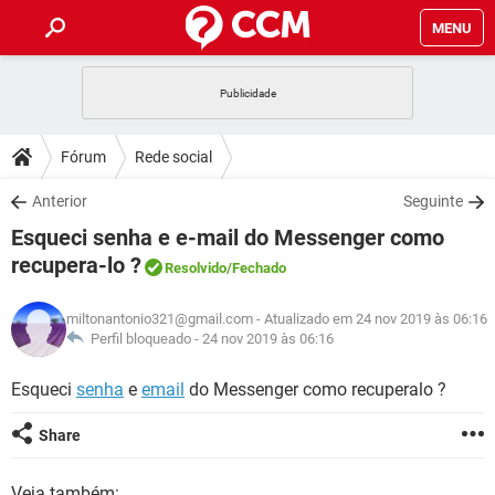
MENU
INÍCIO
JOGOS
WHATSAPP
DICAS
Fórum
Rede social
CELULAR
FACEBOOK
JOGOS
WHATSAPP
DOWNLOADS
Anterior
Seguinte
OUTLOOK
EXCEL
CELULAR
FACEBOOK
Esqueci senha e e-mail do Messenger como
INSTAGRAM
JOGOS
GMAIL
WHATSAPP
FÓRUM
OUTLOOK
EXCEL
recupera-lo ?
Resolvido
/Fechado
GUIA DE COMPRAS
CELULAR
FACEBOOK
INSTAGRAM
JOGOS
GMAIL
WHATSAPP
GLOSSÁRIO
OUTLOOK
EXCEL
miltonantonio321@gmail.com
- Atualizado em 24 nov 2019 às 06:16
GUIA DE COMPRAS
CELULAR
FACEBOOK
Perfil bloqueado -
24 nov 2019 às 06:16
INSTAGRAM
JOGOS
GMAIL
WHATSAPP
OUTLOOK
EXCEL
Esqueci
senha
e
email
do Messenger como recuperalo ?
GUIA DE COMPRAS
CELULAR
FACEBOOK
INSTAGRAM
GMAIL
OUTLOOK
EXCEL
Share
GUIA DE COMPRAS
INSTAGRAM
GMAIL
Veja também: