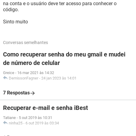
na conta e o usuário deve ter acesso para conhecer o
código.
Sinto muito
Conversas semelhantes
Como recuperar senha do meu gmail e mudei
de número de celular
Greice
-
16 mar 2021 às 14:32
DemissonFagner
-
24 jan 2023 às 14:01
7 Respostas
Recuperar e-mail e senha iBest
Tatiane
-
5 out 2019 às 10:31
ninha25
-
6 out 2019 às 03:34