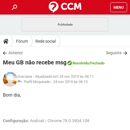
MENU
INÍCIO
JOGOS
WHATSAPP
DICAS
Fórum
Rede social
CELULAR
FACEBOOK
JOGOS
WHATSAPP
DOWNLOADS
Anterior
Seguinte
OUTLOOK
EXCEL
CELULAR
FACEBOOK
Meu GB não recebe msg
INSTAGRAM
JOGOS
GMAIL
WHATSAPP
Resolvido
/Fechado
FÓRUM
OUTLOOK
EXCEL
GUIA DE COMPRAS
CELULAR
FACEBOOK
Graciane
- Atualizado em 24 nov 2019 às 06:11
INSTAGRAM
JOGOS
GMAIL
WHATSAPP
GLOSSÁRIO
Perfil bloqueado -
24 nov 2019 às 06:13
OUTLOOK
EXCEL
GUIA DE COMPRAS
CELULAR
FACEBOOK
INSTAGRAM
JOGOS
GMAIL
WHATSAPP
Bom dia,
OUTLOOK
EXCEL
GUIA DE COMPRAS
CELULAR
FACEBOOK
INSTAGRAM
GMAIL
OUTLOOK
EXCEL
GUIA DE COMPRAS
Configuração:
Android / Chrome 78.0.3904.108
INSTAGRAM
GMAIL