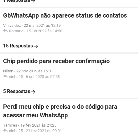
1 Respostas
GbWhatsApp não aparece status de contatos
Vinivaldez
-
22 mai 2021 às 12:19
Romario
-
15 jun 2022 às 14:58
15 Respostas
Chip perdido para receber confirmação
Nilton
-
22 nov 2019 às 15:01
ninha25
-
6 set 2020 às 07:58
5 Respostas
Perdi meu chip e precisa o do código para
acessar meu WhatsApp
Tamires
-
19 fev 2021 às 21:25
ninha25
-
21 fev 2021 às 00:01