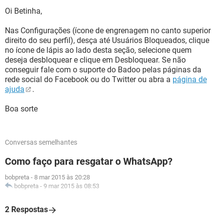
Oi Betinha,
Nas Configurações (ícone de engrenagem no canto superior
direito do seu perfil), desça até Usuários Bloqueados, clique
no ícone de lápis ao lado desta seção, selecione quem
deseja desbloquear e clique em Desbloquear. Se não
conseguir fale com o suporte do Badoo pelas páginas da
rede social do Facebook ou do Twitter ou abra a
página de
ajuda
.
Boa sorte
Conversas semelhantes
Como faço para resgatar o WhatsApp?
bobpreta
-
8 mar 2015 às 20:28
bobpreta
-
9 mar 2015 às 08:53
2 Respostas