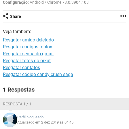
GUIA DE COMPRAS
Configuração:
Android / Chrome 78.0.3904.108
Share
Veja também:
Resgatar amigo deletado
Resgatar codigos roblox
Resgatar senha do gmail
Resgatar fotos do orkut
Resgatar contatos
Resgatar código candy crush saga
1 Respostas
RESPOSTA 1 / 1
Perfil bloqueado
Atualizado em 2 dez 2019 às 04:45