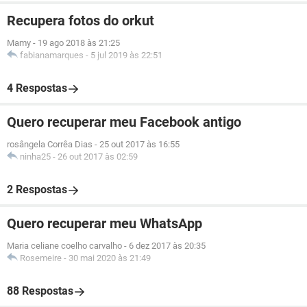
Recupera fotos do orkut
Mamy
-
19 ago 2018 às 21:25
fabianamarques
-
5 jul 2019 às 22:51
4 Respostas
Quero recuperar meu Facebook antigo
rosângela Corrêa Dias
-
25 out 2017 às 16:55
ninha25
-
26 out 2017 às 02:59
2 Respostas
Quero recuperar meu WhatsApp
Maria celiane coelho carvalho
-
6 dez 2017 às 20:35
Rosemeire
-
30 mai 2020 às 21:49
88 Respostas