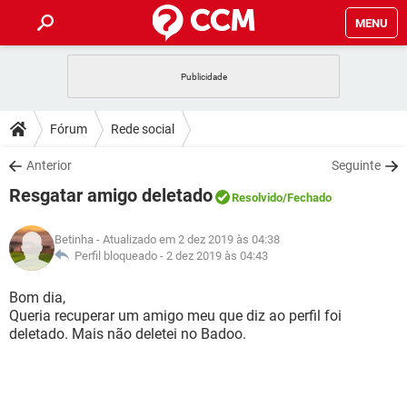
MENU
INÍCIO
JOGOS
WHATSAPP
DICAS
Fórum
Rede social
CELULAR
FACEBOOK
JOGOS
WHATSAPP
DOWNLOADS
Anterior
Seguinte
OUTLOOK
EXCEL
CELULAR
FACEBOOK
Resgatar amigo deletado
INSTAGRAM
JOGOS
GMAIL
WHATSAPP
Resolvido
/Fechado
FÓRUM
OUTLOOK
EXCEL
GUIA DE COMPRAS
CELULAR
FACEBOOK
Betinha
- Atualizado em 2 dez 2019 às 04:38
INSTAGRAM
JOGOS
GMAIL
WHATSAPP
GLOSSÁRIO
Perfil bloqueado -
2 dez 2019 às 04:43
OUTLOOK
EXCEL
GUIA DE COMPRAS
CELULAR
FACEBOOK
INSTAGRAM
JOGOS
GMAIL
WHATSAPP
Bom dia,
OUTLOOK
EXCEL
Queria recuperar um amigo meu que diz ao perfil foi
GUIA DE COMPRAS
CELULAR
FACEBOOK
deletado. Mais não deletei no Badoo.
INSTAGRAM
GMAIL
OUTLOOK
EXCEL
GUIA DE COMPRAS
INSTAGRAM
GMAIL