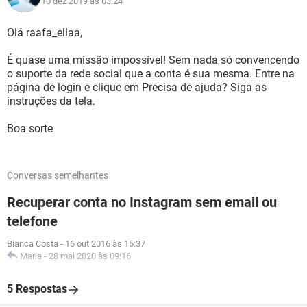
10 dez 2019 às 03:24
Olá raafa_ellaa,
É quase uma missão impossível! Sem nada só convencendo
o suporte da rede social que a conta é sua mesma. Entre na
página de login e clique em Precisa de ajuda? Siga as
instruções da tela.
Boa sorte
Conversas semelhantes
Recuperar conta no Instagram sem email ou
telefone
Bianca Costa
-
16 out 2016 às 15:37
Maria
-
28 mai 2020 às 09:16
5 Respostas