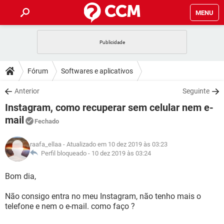
MENU
INÍCIO
JOGOS
WHATSAPP
DICAS
Fórum
Softwares e aplicativos
CELULAR
FACEBOOK
JOGOS
WHATSAPP
DOWNLOADS
Anterior
Seguinte
OUTLOOK
EXCEL
CELULAR
FACEBOOK
Instagram, como recuperar sem celular nem e-
INSTAGRAM
JOGOS
GMAIL
WHATSAPP
FÓRUM
OUTLOOK
EXCEL
mail
Fechado
GUIA DE COMPRAS
CELULAR
FACEBOOK
INSTAGRAM
JOGOS
GMAIL
WHATSAPP
GLOSSÁRIO
OUTLOOK
EXCEL
raafa_ellaa
- Atualizado em 10 dez 2019 às 03:23
GUIA DE COMPRAS
CELULAR
FACEBOOK
Perfil bloqueado -
10 dez 2019 às 03:24
INSTAGRAM
JOGOS
GMAIL
WHATSAPP
OUTLOOK
EXCEL
Bom dia,
GUIA DE COMPRAS
CELULAR
FACEBOOK
INSTAGRAM
GMAIL
OUTLOOK
EXCEL
Não consigo entra no meu Instagram, não tenho mais o
GUIA DE COMPRAS
telefone e nem o e-mail. como faço ?
INSTAGRAM
GMAIL