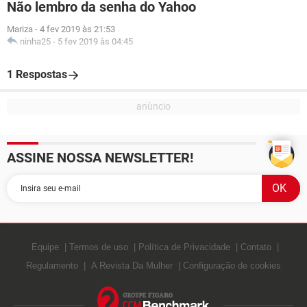
Não lembro da senha do Yahoo
Mariza
-
4 fev 2019 às 21:53
ninha25
-
5 fev 2019 às 04:45
1 Respostas
ASSINE NOSSA NEWSLETTER!
Equipe
Termos de uso
Política de Privacidade
Contato
Regulamento
A Revista Da Mulher
Configuração de cookies