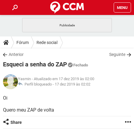
MENU
INÍCIO
JOGOS
WHATSAPP
DICAS
Fórum
Rede social
CELULAR
FACEBOOK
JOGOS
WHATSAPP
DOWNLOADS
Anterior
Seguinte
OUTLOOK
EXCEL
CELULAR
FACEBOOK
Esqueci a senha do ZAP
INSTAGRAM
JOGOS
GMAIL
WHATSAPP
Fechado
FÓRUM
OUTLOOK
EXCEL
GUIA DE COMPRAS
CELULAR
FACEBOOK
Yasmin
- Atualizado em 17 dez 2019 às 02:00
INSTAGRAM
JOGOS
GMAIL
WHATSAPP
GLOSSÁRIO
Perfil bloqueado -
17 dez 2019 às 02:02
OUTLOOK
EXCEL
GUIA DE COMPRAS
CELULAR
FACEBOOK
INSTAGRAM
JOGOS
GMAIL
WHATSAPP
Oi
OUTLOOK
EXCEL
GUIA DE COMPRAS
CELULAR
FACEBOOK
Quero meu ZAP de volta
INSTAGRAM
GMAIL
OUTLOOK
EXCEL
GUIA DE COMPRAS
Share
INSTAGRAM
GMAIL