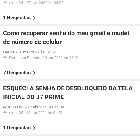
ninha25
-
27 nov 2020 às 05:05
1 Respostas
Como recuperar senha do meu gmail e mudei
de número de celular
Greice
-
16 mar 2021 às 14:32
DemissonFagner
-
24 jan 2023 às 14:01
7 Respostas
ESQUECI A SENHA DE DESBLOQUEIO DA TELA
INICIAL DO J7 PRIME
MURILLO25
-
17 abr 2021 às 14:38
ninha25
-
19 abr 2021 às 04:58
1 Respostas